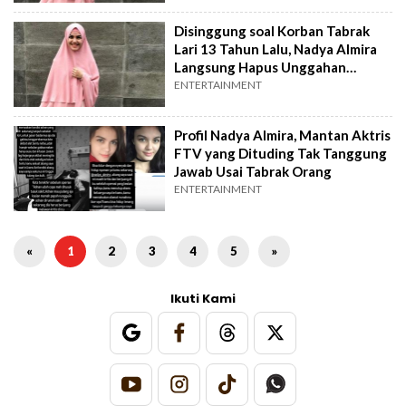
Disinggung soal Korban Tabrak
Lari 13 Tahun Lalu, Nadya Almira
Langsung Hapus Unggahan
Instagram
ENTERTAINMENT
Profil Nadya Almira, Mantan Aktris
FTV yang Dituding Tak Tanggung
Jawab Usai Tabrak Orang
ENTERTAINMENT
«
1
2
3
4
5
»
Ikuti Kami