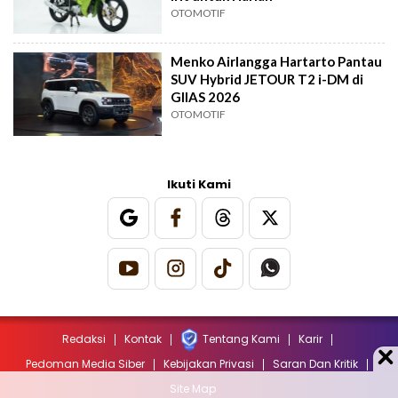
OTOMOTIF
Menko Airlangga Hartarto Pantau
SUV Hybrid JETOUR T2 i-DM di
GIIAS 2026
OTOMOTIF
Ikuti Kami
Redaksi
Kontak
Tentang Kami
Karir
Pedoman Media Siber
Kebijakan Privasi
Saran Dan Kritik
Site Map