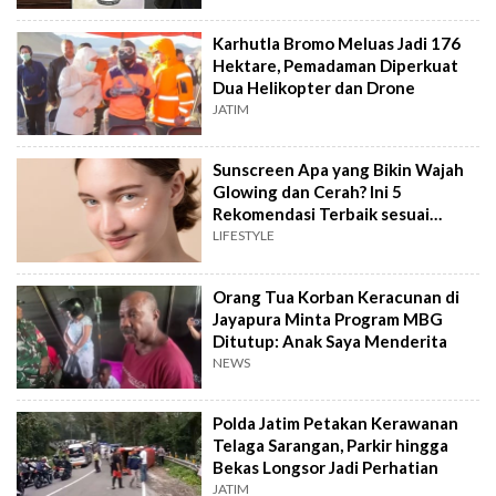
Karhutla Bromo Meluas Jadi 176
Hektare, Pemadaman Diperkuat
Dua Helikopter dan Drone
JATIM
Sunscreen Apa yang Bikin Wajah
Glowing dan Cerah? Ini 5
Rekomendasi Terbaik sesuai
Review
LIFESTYLE
Orang Tua Korban Keracunan di
Jayapura Minta Program MBG
Ditutup: Anak Saya Menderita
NEWS
Polda Jatim Petakan Kerawanan
Telaga Sarangan, Parkir hingga
Bekas Longsor Jadi Perhatian
JATIM