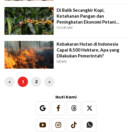
Di Balik Secangkir Kopi,
Ketahanan Pangan dan
Peningkatan Ekonomi Petani
Lokal Jadi Sorotan
YOUR SAY
Kebakaran Hutan di Indonesia
Capai 8.500 Hektare, Apa yang
Dilakukan Pemerintah?
NEWS
«
1
2
»
Ikuti Kami