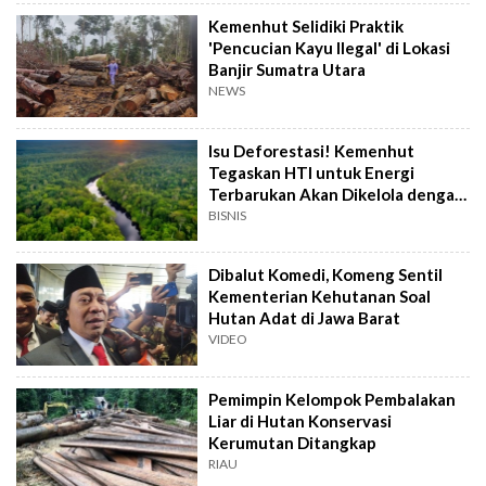
Kemenhut Selidiki Praktik
'Pencucian Kayu Ilegal' di Lokasi
Banjir Sumatra Utara
NEWS
Isu Deforestasi! Kemenhut
Tegaskan HTI untuk Energi
Terbarukan Akan Dikelola dengan
Aturan Ketat
BISNIS
Dibalut Komedi, Komeng Sentil
Kementerian Kehutanan Soal
Hutan Adat di Jawa Barat
VIDEO
Pemimpin Kelompok Pembalakan
Liar di Hutan Konservasi
Kerumutan Ditangkap
RIAU