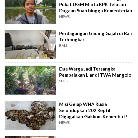
Pukat UGM Minta KPK Telusuri
Dugaan Suap hingga Kementerian
NEWS
Perdagangan Gading Gajah di Bali
Terbongkar
BALI
Dua Warga Jadi Tersangka
Pembalakan Liar di TWA Mangolo
SULSEL
Misi Gelap WNA Rusia
Selundupkan 202 Reptil
Digagalkan Gakkum Kemenhut!
Pelaku Terancam 10 Tahun Bui
NEWS