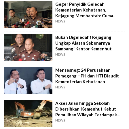
Geger Penyidik Geledah
Kementerian Kehutanan,
Kejagung Membantah: Cuma
Pencocokan Data
NEWS
Bukan Digeledah! Kejagung
Ungkap Alasan Sebenarnya
Sambangi Kantor Kemenhut
NEWS
Mensesneg: 24 Perusahaan
Pemegang HPH dan HTI Diaudit
Kementerian Kehutanan
NEWS
Akses Jalan hingga Sekolah
Dibersihkan, Kemenhut Kebut
Pemulihan Wilayah Terdampak
Banjir Sumatra
NEWS