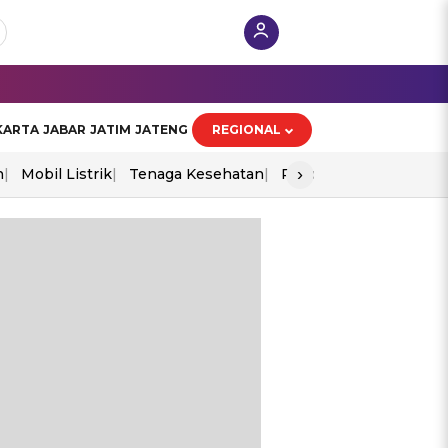
KARTA
JABAR
JATIM
JATENG
REGIONAL
›
n
Mobil Listrik
Tenaga Kesehatan
Piala Aff 2026
Ekono