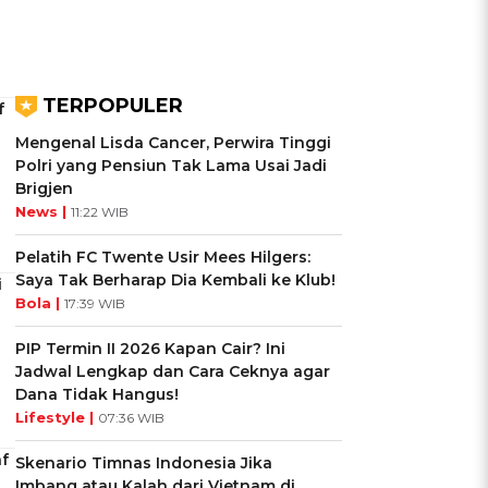
TERPOPULER
f
Mengenal Lisda Cancer, Perwira Tinggi
Polri yang Pensiun Tak Lama Usai Jadi
Brigjen
News |
11:22 WIB
Pelatih FC Twente Usir Mees Hilgers:
Saya Tak Berharap Dia Kembali ke Klub!
i
Bola |
17:39 WIB
PIP Termin II 2026 Kapan Cair? Ini
Jadwal Lengkap dan Cara Ceknya agar
Dana Tidak Hangus!
Lifestyle |
07:36 WIB
f
Skenario Timnas Indonesia Jika
Imbang atau Kalah dari Vietnam di