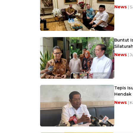
News
| S
Buntut I
Silatura
News
| 
Tepis Is
Hendak 
News
| K