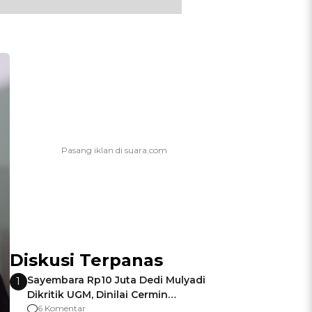
Diskusi Terpanas
Sayembara Rp10 Juta Dedi Mulyadi
1
Dikritik UGM, Dinilai Cermin
Gagalnya Negara Jamin Keamanan
6 Komentar