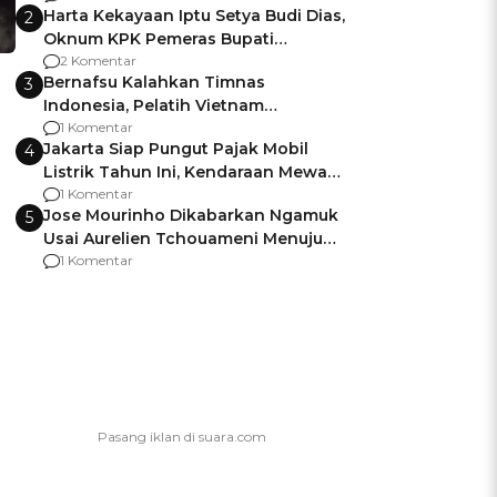
Harta Kekayaan Iptu Setya Budi Dias,
2
Oknum KPK Pemeras Bupati
Pemalang
2 Komentar
Bernafsu Kalahkan Timnas
3
Indonesia, Pelatih Vietnam
Berencana Pakai Jimat di Pakansari
1 Komentar
Jakarta Siap Pungut Pajak Mobil
4
Listrik Tahun Ini, Kendaraan Mewah
Kena hingga 75% PKB
1 Komentar
Jose Mourinho Dikabarkan Ngamuk
5
Usai Aurelien Tchouameni Menuju
Manchester United
1 Komentar