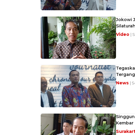
Jokowi J
Silatura
Video
| 
Tegaska
Tergang
News
| S
Singgung
Kembar
Surakar