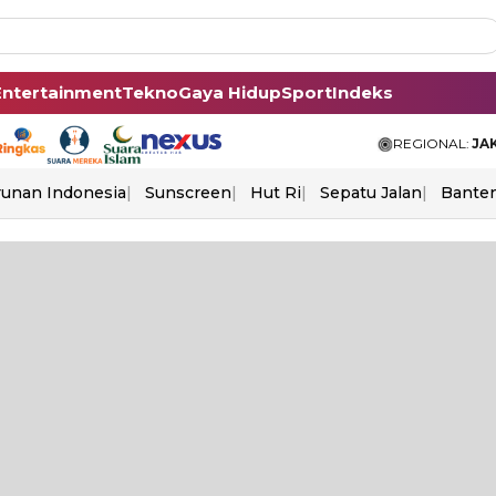
Entertainment
Tekno
Gaya Hidup
Sport
Indeks
REGIONAL:
JA
unan Indonesia
Sunscreen
Hut Ri
Sepatu Jalan
Bante