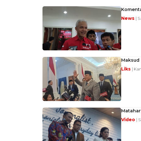
Komenta
News
| S
Maksud 
Liks
| Kam
Matahari
Video
| 