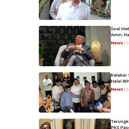
Soal Mat
Amin: Ha
News
| 
Kelakar 
Halal Bih
News
| 
Terungka
PKS Pas