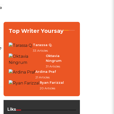
o
Top Writer Yoursay
Tarassa Q.
?
33 Articles
Oktavia
Ningrum
31 Articles
Ardina Praf
21 Articles
Ryan Farizzal
20 Articles
Liks