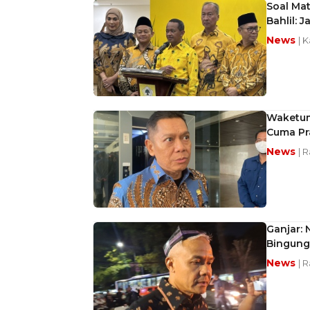
Soal Ma
Bahlil: J
News
| K
Waketum
Cuma Pr
News
| 
Ganjar:
Bingung
News
| 