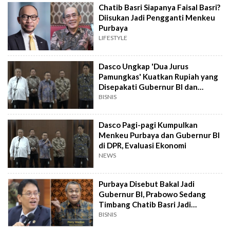
Chatib Basri Siapanya Faisal Basri?
Diisukan Jadi Pengganti Menkeu
Purbaya
LIFESTYLE
Dasco Ungkap 'Dua Jurus
Pamungkas' Kuatkan Rupiah yang
Disepakati Gubernur BI dan
Menkeu Purbaya
BISNIS
Dasco Pagi-pagi Kumpulkan
Menkeu Purbaya dan Gubernur BI
di DPR, Evaluasi Ekonomi
NEWS
Purbaya Disebut Bakal Jadi
Gubernur BI, Prabowo Sedang
Timbang Chatib Basri Jadi
Menkeu
BISNIS