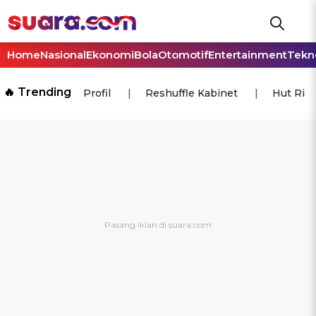
Home
Nasional
Ekonomi
Bola
Otomotif
Entertainment
Tekn
🔥 Trending
Profil
Reshuffle Kabinet
Hut Ri