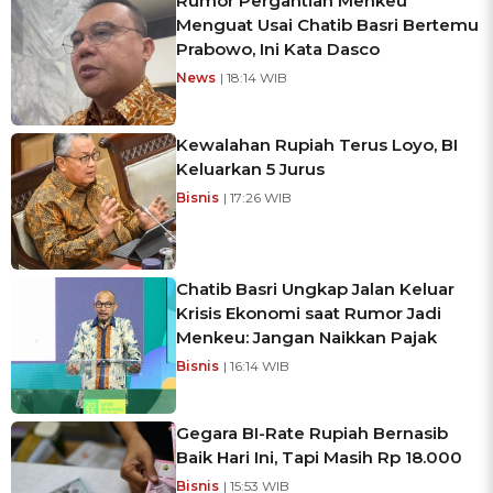
Rumor Pergantian Menkeu
Menguat Usai Chatib Basri Bertemu
Prabowo, Ini Kata Dasco
News
| 18:14 WIB
Kewalahan Rupiah Terus Loyo, BI
Keluarkan 5 Jurus
Bisnis
| 17:26 WIB
Chatib Basri Ungkap Jalan Keluar
Krisis Ekonomi saat Rumor Jadi
Menkeu: Jangan Naikkan Pajak
Bisnis
| 16:14 WIB
Gegara BI-Rate Rupiah Bernasib
Baik Hari Ini, Tapi Masih Rp 18.000
Bisnis
| 15:53 WIB