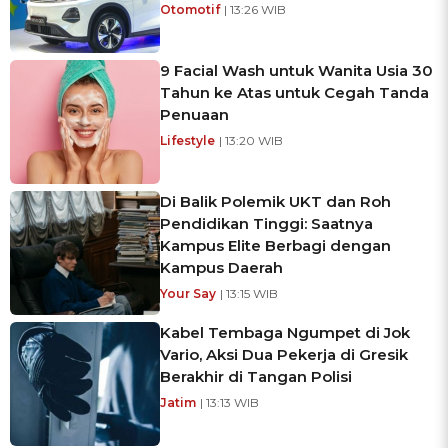
Otomotif
| 13:26 WIB
9 Facial Wash untuk Wanita Usia 30
Tahun ke Atas untuk Cegah Tanda
Penuaan
Lifestyle
| 13:20 WIB
Di Balik Polemik UKT dan Roh
Pendidikan Tinggi: Saatnya
Kampus Elite Berbagi dengan
Kampus Daerah
Your Say
| 13:15 WIB
Kabel Tembaga Ngumpet di Jok
Vario, Aksi Dua Pekerja di Gresik
Berakhir di Tangan Polisi
Jatim
| 13:13 WIB