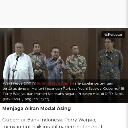
Perbesar
Wakil Ketua DPR RI
Sufmi Dasco Ahmad
menggelar pertemuan
tertutup dengan Menteri Keuangan Purbaya Yudhi Sadewa, Gubernur BI
Perry Warjiyo, dan Menteri Sekretaris Negara Prasetyo Hadi di DPR, Sabtu
(6/6/2026). [Tangkap Layar]
Menjaga Aliran Modal Asing
Gubernur Bank Indonesia, Perry Warjiyo,
menyambut baik inisiatif parlemen tersebut.