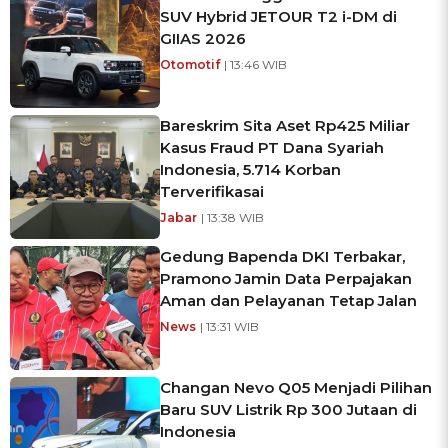
SUV Hybrid JETOUR T2 i-DM di
GIIAS 2026
Otomotif
| 13:46 WIB
Bareskrim Sita Aset Rp425 Miliar
Kasus Fraud PT Dana Syariah
Indonesia, 5.714 Korban
Terverifikasai
Jabar
| 13:38 WIB
Gedung Bapenda DKI Terbakar,
Pramono Jamin Data Perpajakan
Aman dan Pelayanan Tetap Jalan
News
| 13:31 WIB
Changan Nevo Q05 Menjadi Pilihan
Baru SUV Listrik Rp 300 Jutaan di
Indonesia