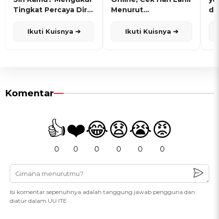
Tingkat Percaya Diri
Menurut
de
dan Karisma
Penanggalan Jawa
Ikuti Kuisnya ➔
Ikuti Kuisnya ➔
Komentar
👍
❤️
😂
😧
😭
😡
0
0
0
0
0
0
Isi komentar sepenuhnya adalah tanggung jawab pengguna dan
diatur dalam UU ITE