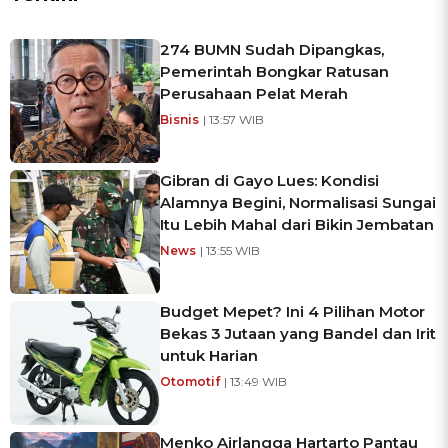
274 BUMN Sudah Dipangkas,
Pemerintah Bongkar Ratusan
Perusahaan Pelat Merah
Bisnis
| 13:57 WIB
Gibran di Gayo Lues: Kondisi
Alamnya Begini, Normalisasi Sungai
Itu Lebih Mahal dari Bikin Jembatan
News
| 13:55 WIB
Budget Mepet? Ini 4 Pilihan Motor
Bekas 3 Jutaan yang Bandel dan Irit
untuk Harian
Otomotif
| 13:49 WIB
Menko Airlangga Hartarto Pantau