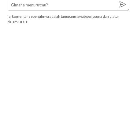
Isi komentar sepenuhnya adalah tanggung jawab pengguna dan diatur
dalam UU ITE