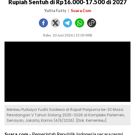
Rupiah Sentuh di Rp16.000-17.500 di 2027
Yulita Futty
Suara.Com
Rabu, 10 Juni 2026 | 15:03 WIB
Menkeu Purbaya Yudhi Sadewa di Rapat Paripurna ke-20 Masa
Persidangan V Tahun Sidang 2025–2026 di Kompleks Parlemen,
Senayan, Jakarta, Kamis (4/6/2026). [Dok. Kemenkeu]
Suara.com -
Pemerintah Republik Indonesia secara resmi