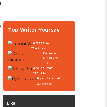
t.
n
Top Writer Yoursay
Tarassa Q.
33 Articles
Oktavia
Ningrum
31 Articles
Ardina Praf
21 Articles
Ryan Farizzal
20 Articles
Liks