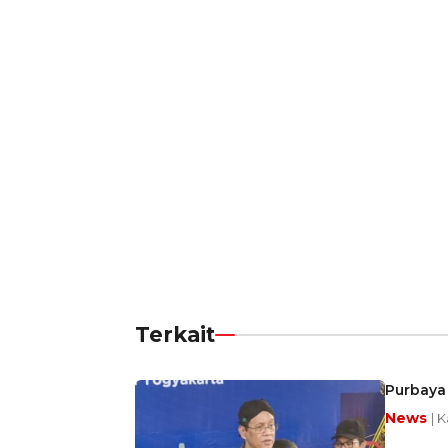
Terkait
Purbaya 
News
| K