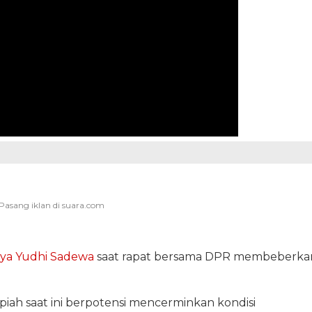
ya Yudhi Sadewa
saat rapat bersama DPR membeberka
ah saat ini berpotensi mencerminkan kondisi