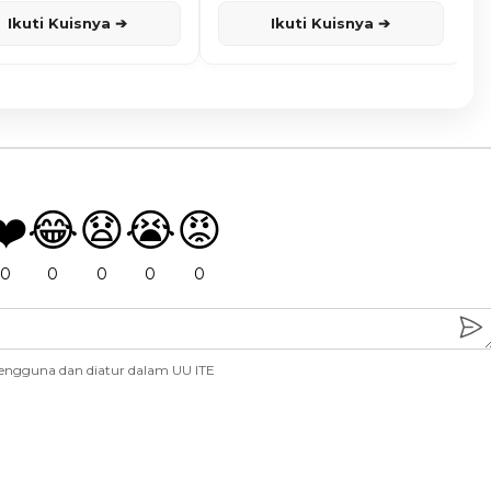
Ikuti Kuisnya ➔
Ikuti Kuisnya ➔
❤️
😂
😧
😭
😡
0
0
0
0
0
engguna dan diatur dalam UU ITE