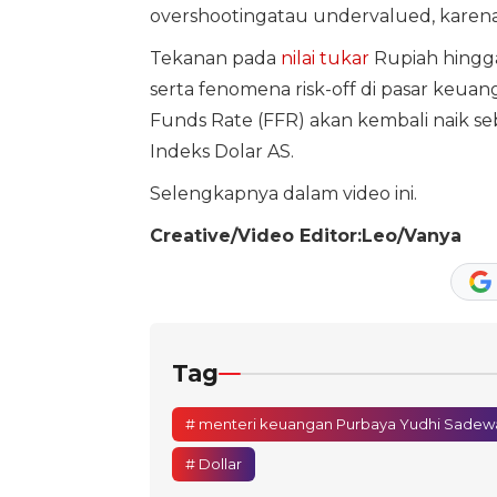
overshootingatau undervalued, karen
Tekanan pada
nilai tukar
Rupiah hingga
serta fenomena risk-off di pasar keua
Funds Rate (FFR) akan kembali naik s
Indeks Dolar AS.
Selengkapnya dalam video ini.
Creative/Video Editor:Leo/Vanya
Tag
# menteri keuangan Purbaya Yudhi Sadew
# Dollar