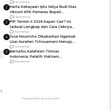
Gagalnya Negara Jamin Keamanan
6 Komentar
Harta Kekayaan Iptu Setya Budi Dias,
2
Oknum KPK Pemeras Bupati
Pemalang
2 Komentar
PIP Termin II 2026 Kapan Cair? Ini
3
Jadwal Lengkap dan Cara Ceknya
agar Dana Tidak Hangus!
1 Komentar
Jose Mourinho Dikabarkan Ngamuk
4
Usai Aurelien Tchouameni Menuju
Manchester United
1 Komentar
Bernafsu Kalahkan Timnas
5
Indonesia, Pelatih Vietnam
Berencana Pakai Jimat di Pakansari
1 Komentar
n