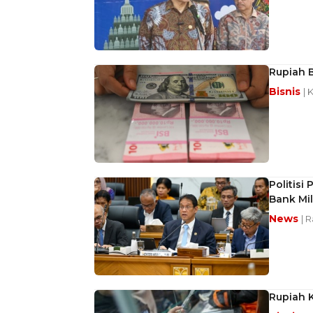
Rupiah B
Bisnis
| 
Politisi
Bank Mil
News
| R
Rupiah K