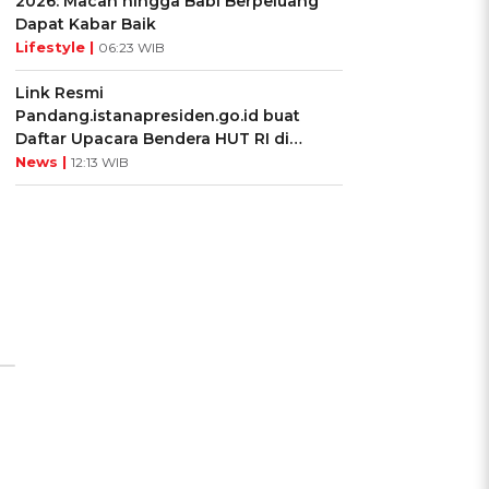
2026: Macan hingga Babi Berpeluang
Dapat Kabar Baik
Lifestyle |
06:23 WIB
Link Resmi
Pandang.istanapresiden.go.id buat
Daftar Upacara Bendera HUT RI di
Istana Negara
News |
12:13 WIB