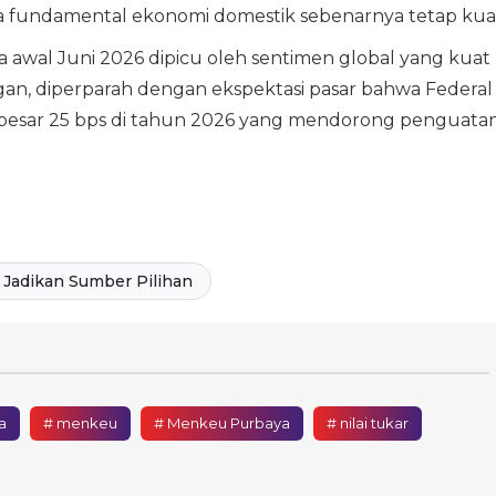
a fundamental ekonomi domestik sebenarnya tetap kua
 awal Juni 2026 dipicu oleh sentimen global yang kuat
ngan, diperparah dengan ekspektasi pasar bahwa Federal
ebesar 25 bps di tahun 2026 yang mendorong penguata
Jadikan Sumber Pilihan
a
# menkeu
# Menkeu Purbaya
# nilai tukar