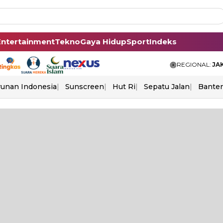
Entertainment
Tekno
Gaya Hidup
Sport
Indeks
REGIONAL:
JA
unan Indonesia
Sunscreen
Hut Ri
Sepatu Jalan
Bante