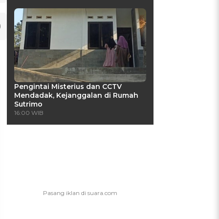
Pengintai Misterius dan CCTV
Mendadak, Kejanggalan di Rumah
Sutrimo
16:00 WIB
UIS: Sepatu Mana yang
KUIS: Seberapa Kenal
Cocok dengan
Kamu dengan Si Zodiak
Kepribadianmu?
Cancer?