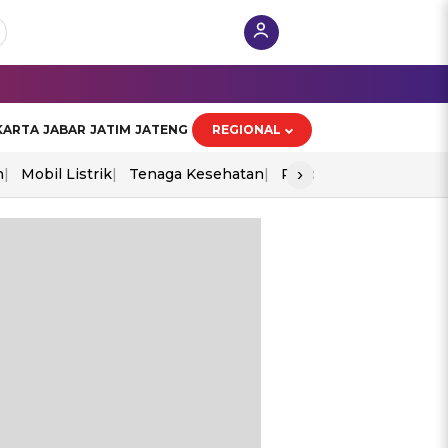
KARTA
JABAR
JATIM
JATENG
REGIONAL
›
n
Mobil Listrik
Tenaga Kesehatan
Piala Aff 2026
Ekono