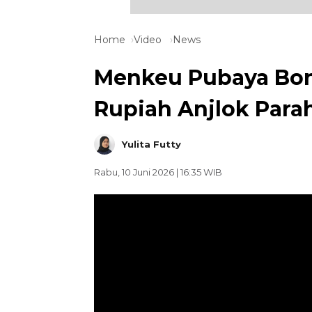
Home
Video
News
Menkeu Pubaya Bong
Rupiah Anjlok Para
Yulita Futty
Rabu, 10 Juni 2026 | 16:35 WIB