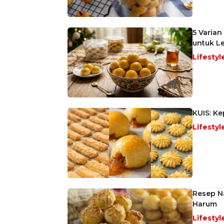
5 Varian
untuk L
Lifestyl
KUIS: Ke
Lifestyl
Resep N
Harum
Lifestyl