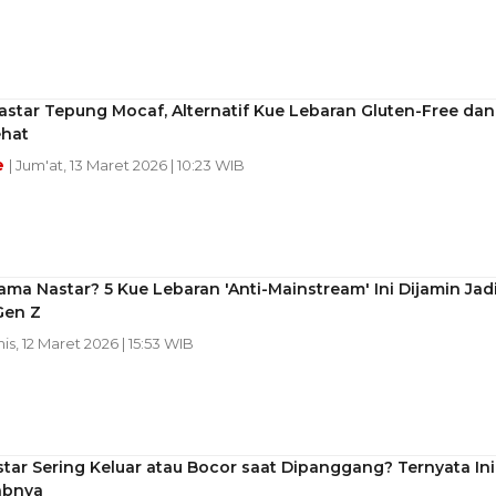
star Tepung Mocaf, Alternatif Kue Lebaran Gluten-Free dan
ehat
e
| Jum'at, 13 Maret 2026 | 10:23 WIB
ma Nastar? 5 Kue Lebaran 'Anti-Mainstream' Ini Dijamin Jad
Gen Z
is, 12 Maret 2026 | 15:53 WIB
star Sering Keluar atau Bocor saat Dipanggang? Ternyata Ini
abnya