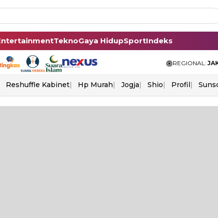
Entertainment
Tekno
Gaya Hidup
Sport
Indeks
REGIONAL:
JA
Reshuffle Kabinet
Hp Murah
Jogja
Shio
Profil
Suns