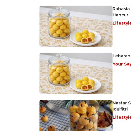
Rahasia
Hancur
Lifestyl
Lebaran
Your Sa
Nastar S
Idulfitri
Lifestyl