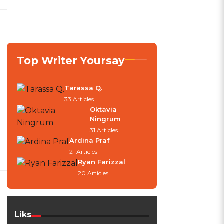
Top Writer Yoursay
Tarassa Q.
33 Articles
Oktavia
Ningrum
31 Articles
Ardina Praf
21 Articles
Ryan Farizzal
20 Articles
Liks