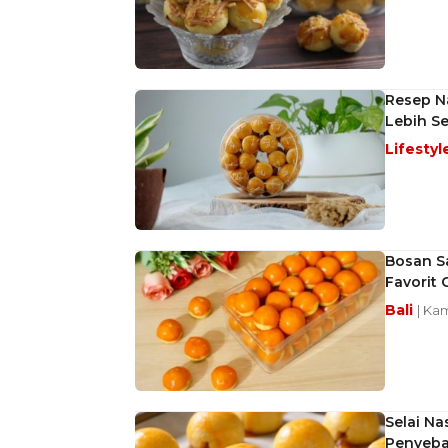
Resep Na
Lebih S
Lifestyl
Bosan Sa
Favorit 
Bali
| Kam
Selai Na
Penyeb