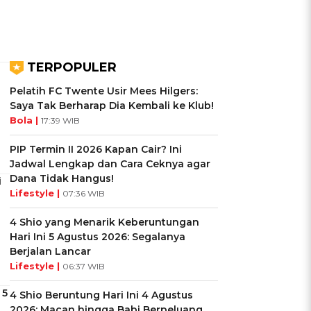
TERPOPULER
Pelatih FC Twente Usir Mees Hilgers:
Saya Tak Berharap Dia Kembali ke Klub!
Bola |
17:39 WIB
PIP Termin II 2026 Kapan Cair? Ini
Jadwal Lengkap dan Cara Ceknya agar
Dana Tidak Hangus!
i
Lifestyle |
07:36 WIB
4 Shio yang Menarik Keberuntungan
Hari Ini 5 Agustus 2026: Segalanya
Berjalan Lancar
Lifestyle |
06:37 WIB
 5
4 Shio Beruntung Hari Ini 4 Agustus
2026: Macan hingga Babi Berpeluang