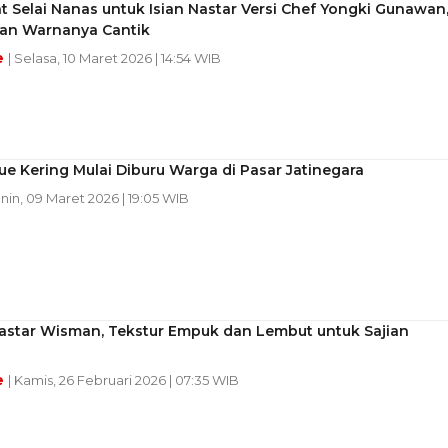
t Selai Nanas untuk Isian Nastar Versi Chef Yongki Gunawan
an Warnanya Cantik
e
| Selasa, 10 Maret 2026 | 14:54 WIB
e Kering Mulai Diburu Warga di Pasar Jatinegara
enin, 09 Maret 2026 | 19:05 WIB
astar Wisman, Tekstur Empuk dan Lembut untuk Sajian
e
| Kamis, 26 Februari 2026 | 07:35 WIB