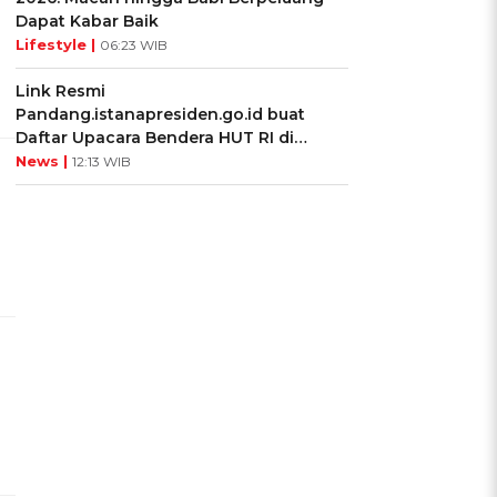
Dapat Kabar Baik
Lifestyle |
06:23 WIB
Link Resmi
Pandang.istanapresiden.go.id buat
Daftar Upacara Bendera HUT RI di
Istana Negara
News |
12:13 WIB