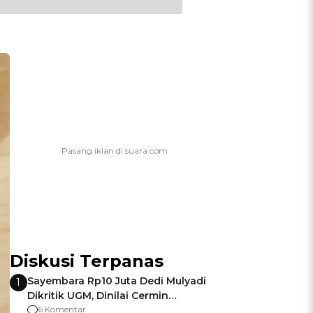
Diskusi Terpanas
Sayembara Rp10 Juta Dedi Mulyadi
1
Dikritik UGM, Dinilai Cermin
Gagalnya Negara Jamin Keamanan
6 Komentar