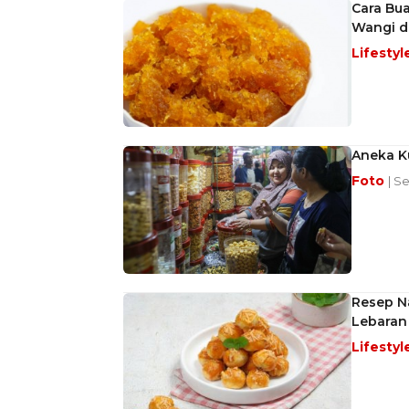
Cara Bua
Wangi d
Lifestyl
Aneka Ku
Foto
| S
Resep N
Lebaran
Lifestyl