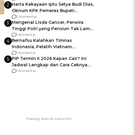
Harta Kekayaan Iptu Setya Budi Dias,
2
Oknum KPK Pemeras Bupati
Pemalang
2 Komentar
Mengenal Lisda Cancer, Perwira
3
Tinggi Polri yang Pensiun Tak Lama
Usai Jadi Brigjen
1 Komentar
Bernafsu Kalahkan Timnas
4
Indonesia, Pelatih Vietnam
Berencana Pakai Jimat di Pakansari
1 Komentar
PIP Termin II 2026 Kapan Cair? Ini
5
Jadwal Lengkap dan Cara Ceknya
agar Dana Tidak Hangus!
1 Komentar