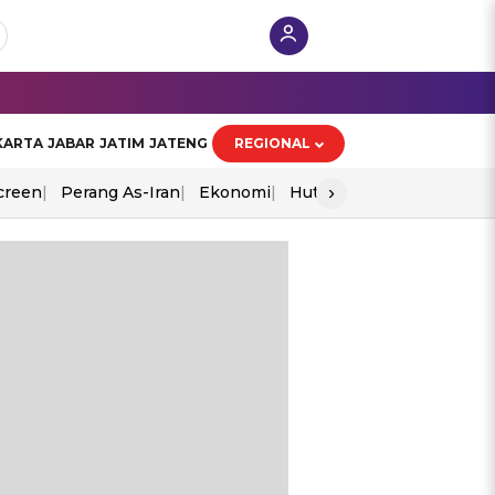
KARTA
JABAR
JATIM
JATENG
REGIONAL
›
creen
Perang As-Iran
Ekonomi
Hut Ri