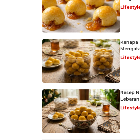
Lifestyl
Kenapa 
Mengata
Lifestyl
Resep Na
Lebaran
Lifestyl