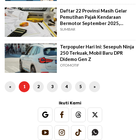
Daftar 22 Provinsi Masih Gelar
Pemutihan Pajak Kendaraan
Bermotor September 2025,
Termasuk Sumbar!
SUMBAR
Terpopuler Hari Ini: Sesepuh Ninja
250 Terkuak, Mobil Baru DPR
Didemo Gen Z
OTOMOTIF
«
1
2
3
4
5
»
Ikuti Kami