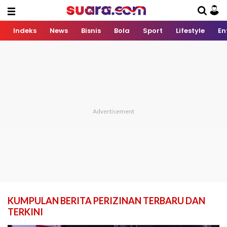
Indeks
News
Bisnis
Bola
Sport
Lifestyle
En
KUMPULAN BERITA PERIZINAN TERBARU DAN
TERKINI