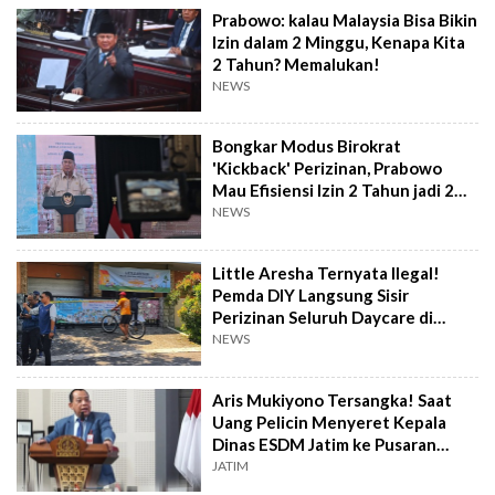
Prabowo: kalau Malaysia Bisa Bikin
Izin dalam 2 Minggu, Kenapa Kita
2 Tahun? Memalukan!
NEWS
Bongkar Modus Birokrat
'Kickback' Perizinan, Prabowo
Mau Efisiensi Izin 2 Tahun jadi 2
Minggu
NEWS
Little Aresha Ternyata Ilegal!
Pemda DIY Langsung Sisir
Perizinan Seluruh Daycare di
Yogyakarta
NEWS
Aris Mukiyono Tersangka! Saat
Uang Pelicin Menyeret Kepala
Dinas ESDM Jatim ke Pusaran
Korupsi
JATIM