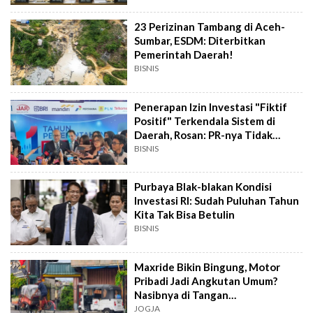
23 Perizinan Tambang di Aceh-
Sumbar, ESDM: Diterbitkan
Pemerintah Daerah!
BISNIS
Penerapan Izin Investasi "Fiktif
Positif" Terkendala Sistem di
Daerah, Rosan: PR-nya Tidak
Mudah!
BISNIS
Purbaya Blak-blakan Kondisi
Investasi RI: Sudah Puluhan Tahun
Kita Tak Bisa Betulin
BISNIS
Maxride Bikin Bingung, Motor
Pribadi Jadi Angkutan Umum?
Nasibnya di Tangan
Kabupaten/Kota
JOGJA