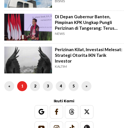
BISNIS
Di Depan Gubernur Banten,
Pimpinan KPK Ungkap Pungli
Perizinan di Tangerang: Terus
Terang Minta Duit
NEWS
Perizinan Kilat, Investasi Melesat:
Strategi Otorita IKN Tarik
Investor
KALTIM
«
1
2
3
4
5
»
Ikuti Kami