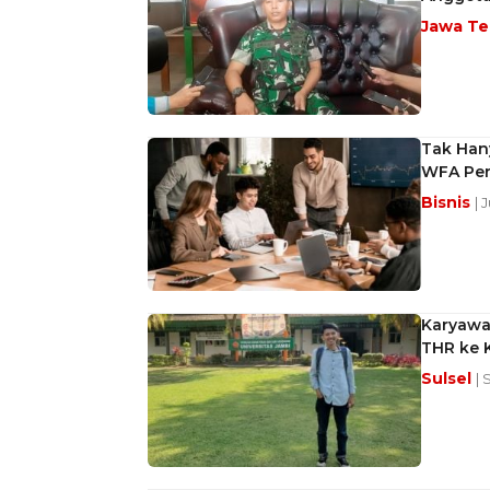
Jawa T
Tak Han
WFA Pe
Bisnis
| 
Karyawa
THR ke 
Sulsel
| 