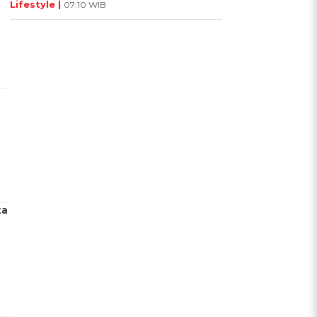
Lifestyle |
07:10 WIB
ta