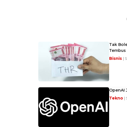
Tak Bole
Tembus 
Bisnis
| 
OpenAI 
Tekno
|