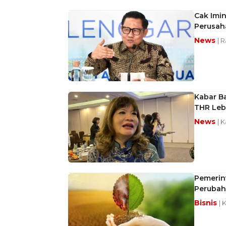
Cak Imi
Perusah
News
| 
Kabar B
THR Leb
News
| 
Pemerint
Perubah
Bisnis
| 