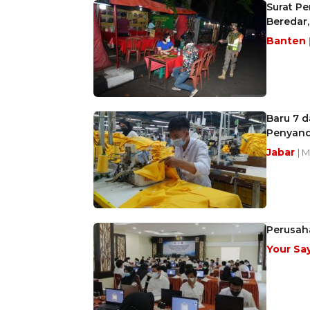
Surat P
Beredar,
Banten
Baru 7 d
Penyand
Jabar
| 
Perusaha
Your Sa