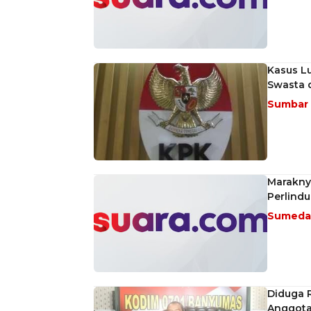
Kasus L
Swasta d
Sumbar
Marakny
Perlind
Sumed
Diduga 
Anggota