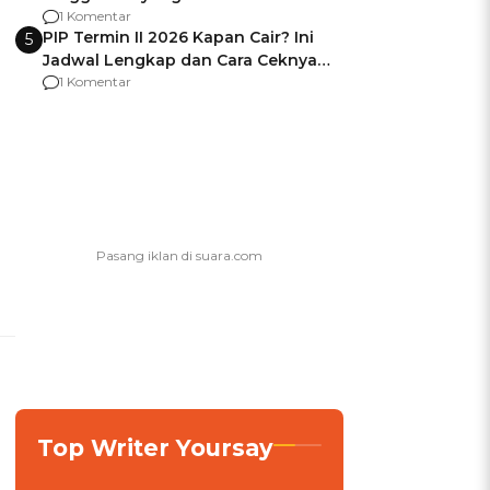
Usai Jadi Brigjen
1 Komentar
PIP Termin II 2026 Kapan Cair? Ini
5
Jadwal Lengkap dan Cara Ceknya
agar Dana Tidak Hangus!
1 Komentar
Top Writer Yoursay