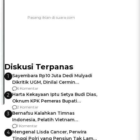
Diskusi Terpanas
Sayembara Rp10 Juta Dedi Mulyadi
1
Dikritik UGM, Dinilai Cermin
Gagalnya Negara Jamin Keamanan
6 Komentar
Harta Kekayaan Iptu Setya Budi Dias,
2
Oknum KPK Pemeras Bupati
Pemalang
2 Komentar
Bernafsu Kalahkan Timnas
3
Indonesia, Pelatih Vietnam
Berencana Pakai Jimat di Pakansari
1 Komentar
Mengenal Lisda Cancer, Perwira
4
Tinggi Polri yang Pensiun Tak Lama