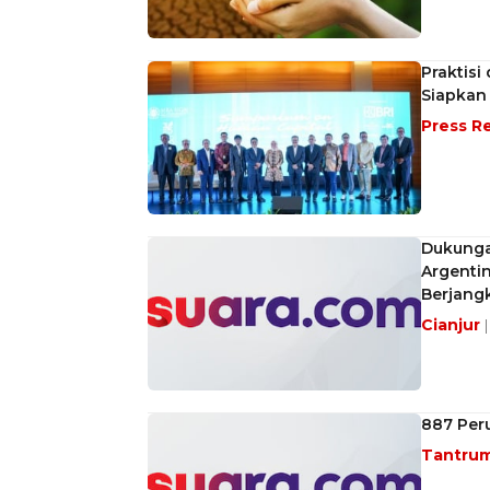
Praktis
Siapkan
Press R
Dukunga
Argentin
Berjang
Cianjur
887 Per
Tantru