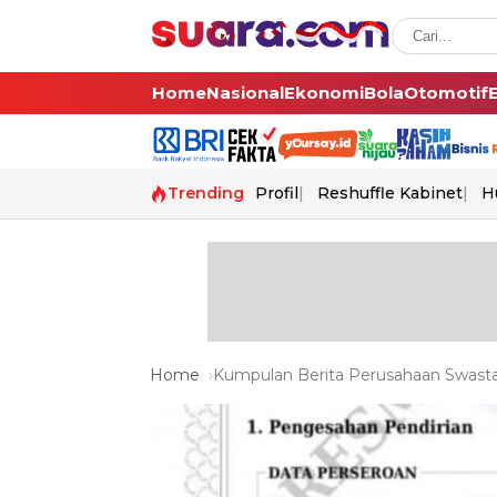
Home
Nasional
Ekonomi
Bola
Otomotif
Trending
Profil
Reshuffle Kabinet
H
Home
Kumpulan Berita Perusahaan Swasta 