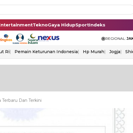
Entertainment
Tekno
Gaya Hidup
Sport
Indeks
REGIONAL:
JA
ut Ri
Pemain Keturunan Indonesia
Hp Murah
Jogja
Shi
Terbaru Dan Terkini