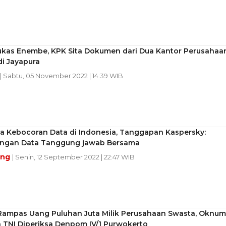
ukas Enembe, KPK Sita Dokumen dari Dua Kantor Perusahaa
i Jayapura
| Sabtu, 05 November 2022 | 14:39 WIB
a Kebocoran Data di Indonesia, Tanggapan Kaspersky:
ungan Data Tanggung jawab Bersama
ang
| Senin, 12 September 2022 | 22:47 WIB
Rampas Uang Puluhan Juta Milik Perusahaan Swasta, Oknum
 TNI Diperiksa Denpom IV/1 Purwokerto