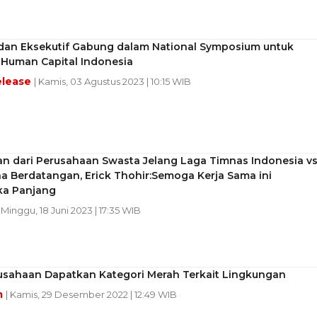
i dan Eksekutif Gabung dalam National Symposium untuk
 Human Capital Indonesia
elease
| Kamis, 03 Agustus 2023 | 10:15 WIB
n dari Perusahaan Swasta Jelang Laga Timnas Indonesia v
a Berdatangan, Erick Thohir:Semoga Kerja Sama ini
ka Panjang
| Minggu, 18 Juni 2023 | 17:35 WIB
usahaan Dapatkan Kategori Merah Terkait Lingkungan
m
| Kamis, 29 Desember 2022 | 12:49 WIB