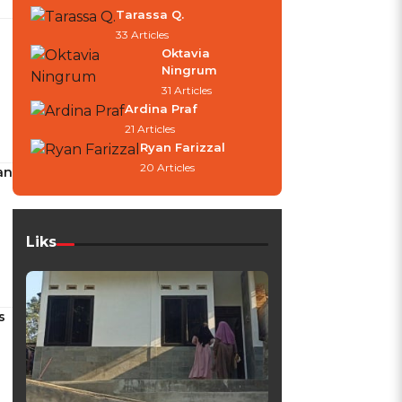
Tarassa Q.
33 Articles
Oktavia
Ningrum
31 Articles
Ardina Praf
21 Articles
Ryan Farizzal
20 Articles
an
Liks
s