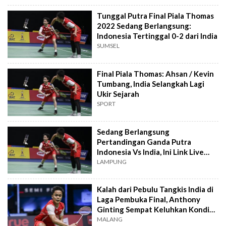
Tunggal Putra Final Piala Thomas
2022 Sedang Berlangsung:
Indonesia Tertinggal 0-2 dari India
SUMSEL
Final Piala Thomas: Ahsan / Kevin
Tumbang, India Selangkah Lagi
Ukir Sejarah
SPORT
Sedang Berlangsung
Pertandingan Ganda Putra
Indonesia Vs India, Ini Link Live
Streaming Final Piala Thomas
LAMPUNG
2022
Kalah dari Pebulu Tangkis India di
Laga Pembuka Final, Anthony
Ginting Sempat Keluhkan Kondisi
Lapangan
MALANG