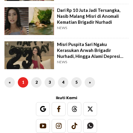
Dari Rp 10 Juta Jadi Tersangka,
Nasib Malang Misri di Anomali
Kematian Brigadir Nurhadi
NEWS
Misri Puspita Sari Ngaku
Kerasukan Arwah Brigadir
Nurhadi, Hingga Alami Depresi
Berat
NEWS
«
1
2
3
4
5
»
Ikuti Kami