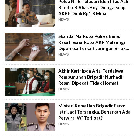
Polda NTB Telusuri Identitas Asli
Bandar B Alias Boy, Diduga Suap
AKBP Didik Rp1,8 Miliar
NEWS
Skandal Narkoba Polres Bima:
Kasatresnarkoba AKP Malaungi
Diperiksa Terkait Jaringan Bripka
Karol
NEWS
Akhir Karir Ipda Aris, Terdakwa
Pembunuhan Brigadir Nurhadi
Resmi Dipecat Tidak Hormat
NEWS
Misteri Kematian Brigadir Esco:
Istri Jadi Tersangka, Benarkah Ada
Perwira 'W' Terlibat?
NEWS