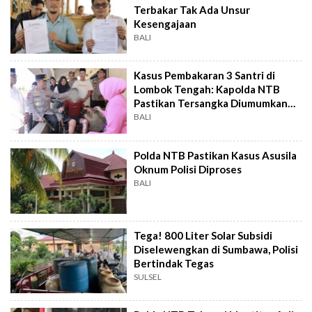
Terbakar Tak Ada Unsur
Kesengajaan
BALI
Kasus Pembakaran 3 Santri di
Lombok Tengah: Kapolda NTB
Pastikan Tersangka Diumumkan
Pekan Ini
BALI
Polda NTB Pastikan Kasus Asusila
Oknum Polisi Diproses
BALI
Tega! 800 Liter Solar Subsidi
Diselewengkan di Sumbawa, Polisi
Bertindak Tegas
SULSEL