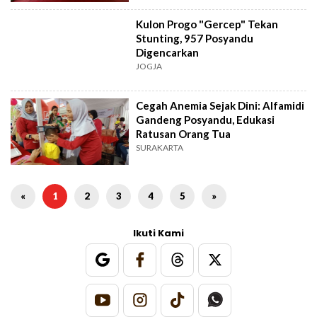
Kulon Progo "Gercep" Tekan
Stunting, 957 Posyandu
Digencarkan
JOGJA
Cegah Anemia Sejak Dini: Alfamidi
Gandeng Posyandu, Edukasi
Ratusan Orang Tua
SURAKARTA
«
1
2
3
4
5
»
Ikuti Kami