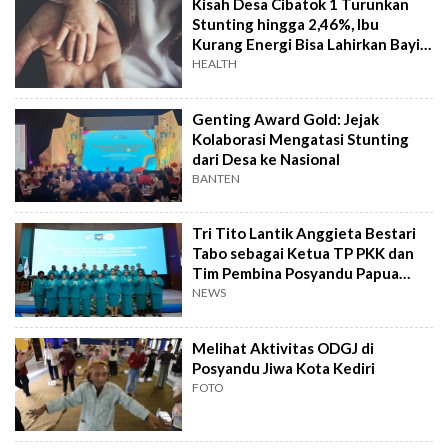
Kisah Desa Cibatok 1 Turunkan
Stunting hingga 2,46%, Ibu
Kurang Energi Bisa Lahirkan Bayi
Normal
HEALTH
Genting Award Gold: Jejak
Kolaborasi Mengatasi Stunting
dari Desa ke Nasional
BANTEN
Tri Tito Lantik Anggieta Bestari
Tabo sebagai Ketua TP PKK dan
Tim Pembina Posyandu Papua
Pegunungan
NEWS
Melihat Aktivitas ODGJ di
Posyandu Jiwa Kota Kediri
FOTO