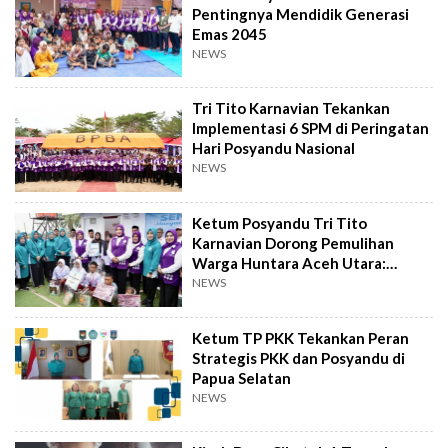
Pentingnya Mendidik Generasi
Emas 2045
NEWS
Tri Tito Karnavian Tekankan
Implementasi 6 SPM di Peringatan
Hari Posyandu Nasional
NEWS
Ketum Posyandu Tri Tito
Karnavian Dorong Pemulihan
Warga Huntara Aceh Utara:
Bansos dan Senam Sehat
NEWS
Ketum TP PKK Tekankan Peran
Strategis PKK dan Posyandu di
Papua Selatan
NEWS