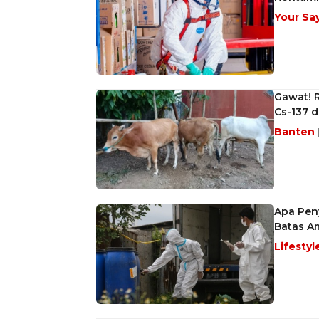
Your Sa
Gawat! 
Cs-137 d
Banten
Apa Peny
Batas A
Lifestyl