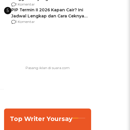
Usai Jadi Brigjen
1 Komentar
PIP Termin II 2026 Kapan Cair? Ini
5
Jadwal Lengkap dan Cara Ceknya
agar Dana Tidak Hangus!
1 Komentar
Top Writer Yoursay