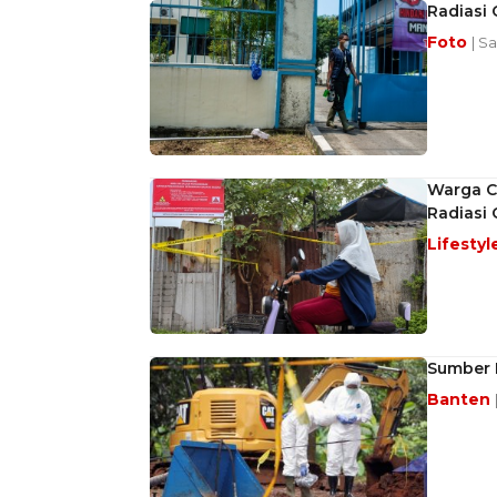
Radiasi 
Foto
| S
Warga C
Radiasi 
Lifestyl
Sumber R
Banten