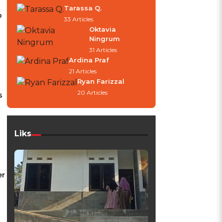
Tarassa Q.
b
33 Articles
Oktavia
Ningrum
31 Articles
Ardina Praf
21 Articles
Ryan Farizzal
20 Articles
s
Liks
er