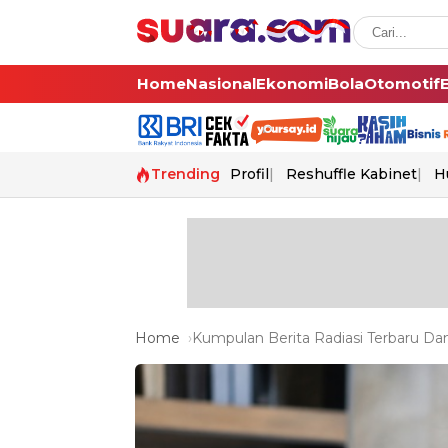
Home
Nasional
Ekonomi
Bola
Otomotif
Trending
Profil
Reshuffle Kabinet
H
Home
Kumpulan Berita Radiasi Terbaru Dan