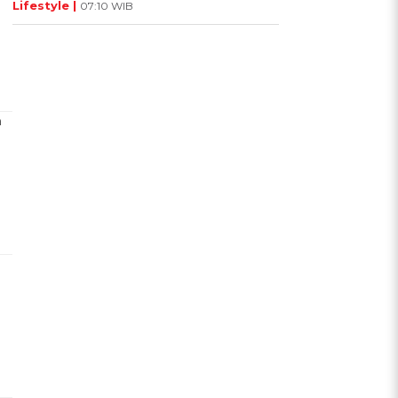
Lifestyle |
07:10 WIB
n