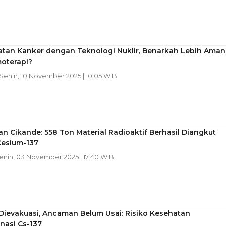
tan Kanker dengan Teknologi Nuklir, Benarkah Lebih Aman
oterapi?
 Senin, 10 November 2025 | 10:05 WIB
n Cikande: 558 Ton Material Radioaktif Berhasil Diangkut
Cesium-137
Senin, 03 November 2025 | 17:40 WIB
Dievakuasi, Ancaman Belum Usai: Risiko Kesehatan
nasi Cs-137