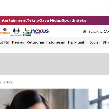
Entertainment
Tekno
Gaya Hidup
Sport
Indeks
REGIONAL:
JA
ut Ri
Pemain Keturunan Indonesia
Hp Murah
Jogja
Shi
 Terkini