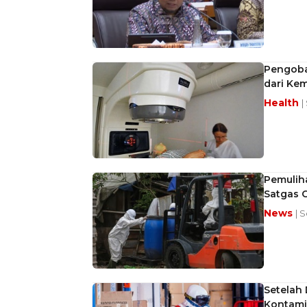
Pengoba
dari Kem
Health
|
Pemuliha
Satgas 
News
| 
Setelah 
Kontami