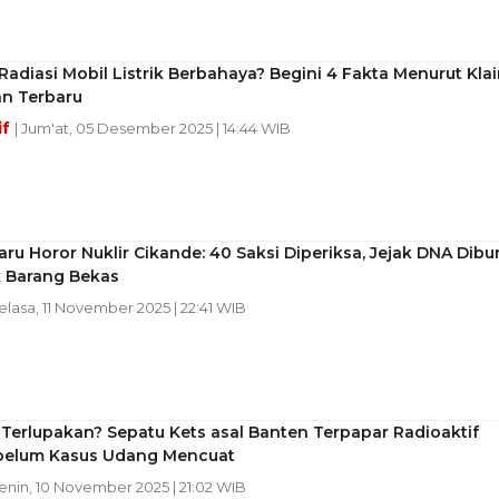
adiasi Mobil Listrik Berbahaya? Begini 4 Fakta Menurut Kla
an Terbaru
if
| Jum'at, 05 Desember 2025 | 14:44 WIB
ru Horor Nuklir Cikande: 40 Saksi Diperiksa, Jejak DNA Dibu
k Barang Bekas
Selasa, 11 November 2025 | 22:41 WIB
Terlupakan? Sepatu Kets asal Banten Terpapar Radioaktif
belum Kasus Udang Mencuat
Senin, 10 November 2025 | 21:02 WIB