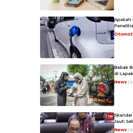
Apakah R
Peneliti
Otomot
Babak Ba
di Lapa
News
| 
Skandal 
Jauh Se
News
| 