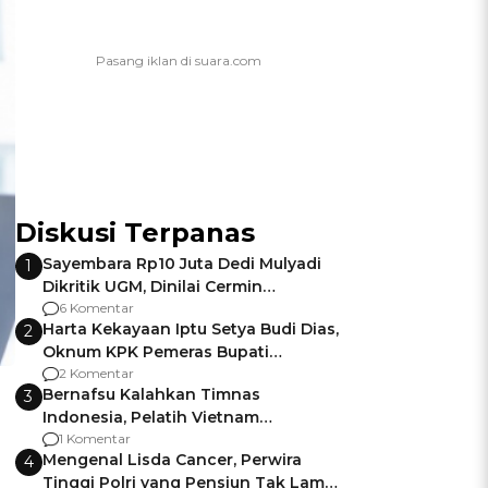
Diskusi Terpanas
Sayembara Rp10 Juta Dedi Mulyadi
1
Dikritik UGM, Dinilai Cermin
Gagalnya Negara Jamin Keamanan
6 Komentar
Harta Kekayaan Iptu Setya Budi Dias,
2
Oknum KPK Pemeras Bupati
Pemalang
2 Komentar
Bernafsu Kalahkan Timnas
3
Indonesia, Pelatih Vietnam
Berencana Pakai Jimat di Pakansari
1 Komentar
Mengenal Lisda Cancer, Perwira
4
Tinggi Polri yang Pensiun Tak Lama