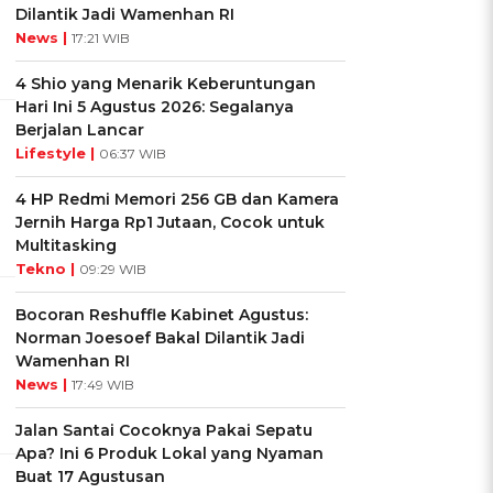
Dilantik Jadi Wamenhan RI
News |
17:21 WIB
4 Shio yang Menarik Keberuntungan
Hari Ini 5 Agustus 2026: Segalanya
Berjalan Lancar
Lifestyle |
06:37 WIB
4 HP Redmi Memori 256 GB dan Kamera
Jernih Harga Rp1 Jutaan, Cocok untuk
Multitasking
Tekno |
09:29 WIB
Bocoran Reshuffle Kabinet Agustus:
Norman Joesoef Bakal Dilantik Jadi
Wamenhan RI
News |
17:49 WIB
Jalan Santai Cocoknya Pakai Sepatu
Apa? Ini 6 Produk Lokal yang Nyaman
Buat 17 Agustusan