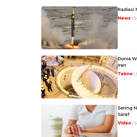
Radiasi 
News
| 
Dunia Wa
Iran
Tekno
|
Sering 
Saraf
Video
| 