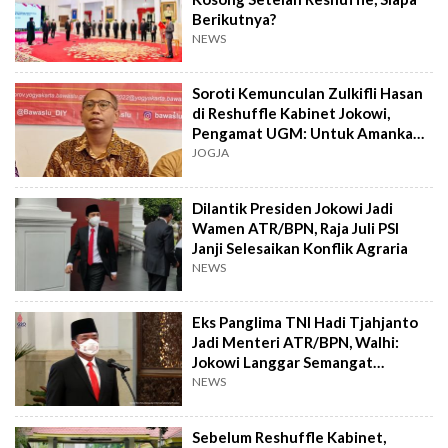
Berikutnya?
NEWS
Soroti Kemunculan Zulkifli Hasan
di Reshuffle Kabinet Jokowi,
Pengamat UGM: Untuk Amankan
Stabilitas Ekonomi
JOGJA
Dilantik Presiden Jokowi Jadi
Wamen ATR/BPN, Raja Juli PSI
Janji Selesaikan Konflik Agraria
NEWS
Eks Panglima TNI Hadi Tjahjanto
Jadi Menteri ATR/BPN, Walhi:
Jokowi Langgar Semangat
Reformasi
NEWS
Sebelum Reshuffle Kabinet,