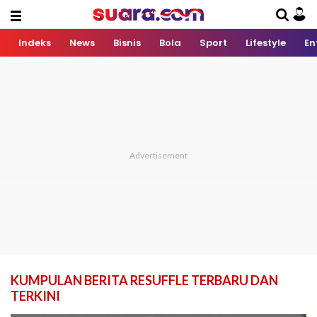
Indeks
News
Bisnis
Bola
Sport
Lifestyle
En
KUMPULAN BERITA RESUFFLE TERBARU DAN
TERKINI