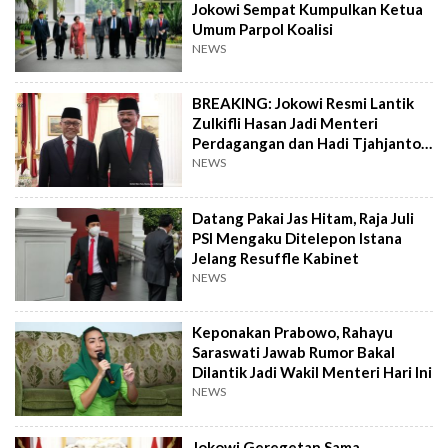
Jokowi Sempat Kumpulkan Ketua
Umum Parpol Koalisi
NEWS
BREAKING: Jokowi Resmi Lantik
Zulkifli Hasan Jadi Menteri
Perdagangan dan Hadi Tjahjanto
Jadi Menteri ATR/BPN
NEWS
Datang Pakai Jas Hitam, Raja Juli
PSI Mengaku Ditelepon Istana
Jelang Resuffle Kabinet
NEWS
Keponakan Prabowo, Rahayu
Saraswati Jawab Rumor Bakal
Dilantik Jadi Wakil Menteri Hari Ini
NEWS
Jokowi Geregetan Sama