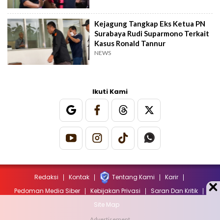
Kejagung Tangkap Eks Ketua PN
Surabaya Rudi Suparmono Terkait
Kasus Ronald Tannur
NEWS
Ikuti Kami
Redaksi
Kontak
Tentang Kami
Karir
Pedoman Media Siber
Kebijakan Privasi
Saran Dan Kritik
Site Map