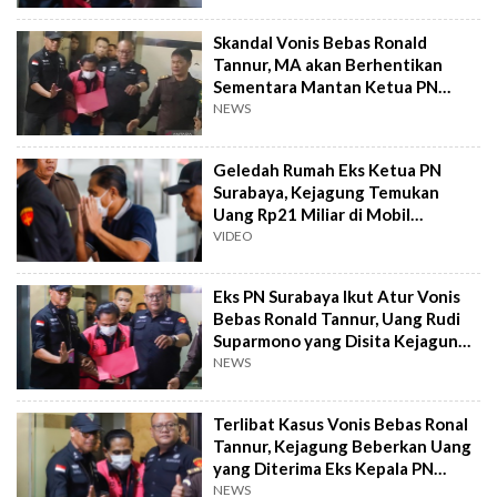
Skandal Vonis Bebas Ronald
Tannur, MA akan Berhentikan
Sementara Mantan Ketua PN
Surabaya Sebagai Hakim
NEWS
Geledah Rumah Eks Ketua PN
Surabaya, Kejagung Temukan
Uang Rp21 Miliar di Mobil
Fortuner!
VIDEO
Eks PN Surabaya Ikut Atur Vonis
Bebas Ronald Tannur, Uang Rudi
Suparmono yang Disita Kejagung
Bikin Melongo!
NEWS
Terlibat Kasus Vonis Bebas Ronal
Tannur, Kejagung Beberkan Uang
yang Diterima Eks Kepala PN
Surabaya Rudi Suparmono
NEWS