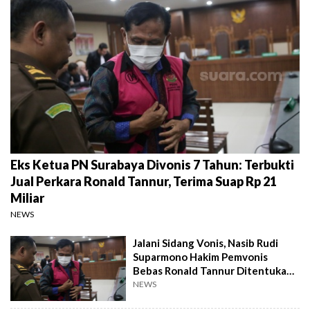
Eks Ketua PN Surabaya Divonis 7 Tahun: Terbukti
Jual Perkara Ronald Tannur, Terima Suap Rp 21
Miliar
NEWS
Jalani Sidang Vonis, Nasib Rudi
Suparmono Hakim Pemvonis
Bebas Ronald Tannur Ditentukan
Hari Ini
NEWS