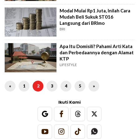
Modal Mulai Rp1 Juta, Inilah Cara
Mudah Beli Sukuk ST016
Langsung dari BRImo
BRI
Apa Itu Domisili? Pahami Arti Kata
dan Perbedaannya dengan Alamat
KTP
LIFESTYLE
«
1
2
3
4
5
»
Ikuti Kami