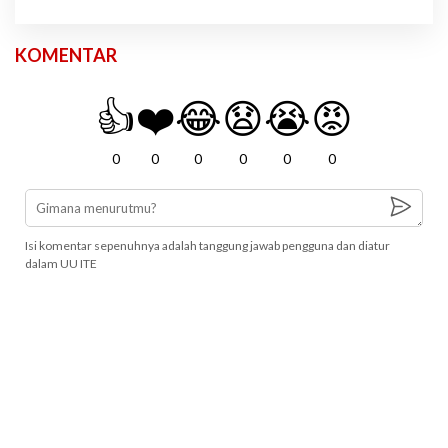
KOMENTAR
👍
❤️
😂
😧
😭
😡
0
0
0
0
0
0
Isi komentar sepenuhnya adalah tanggung jawab pengguna dan diatur
dalam UU ITE