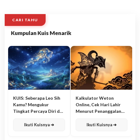
CARI TAHU
Kumpulan Kuis Menarik
KUIS: Seberapa Leo Sih
Kalkulator Weton
Kamu? Mengukur
Online, Cek Hari Lahir
Tingkat Percaya Diri dan
Menurut Penanggalan
Karisma
Jawa
Ikuti Kuisnya ➔
Ikuti Kuisnya ➔