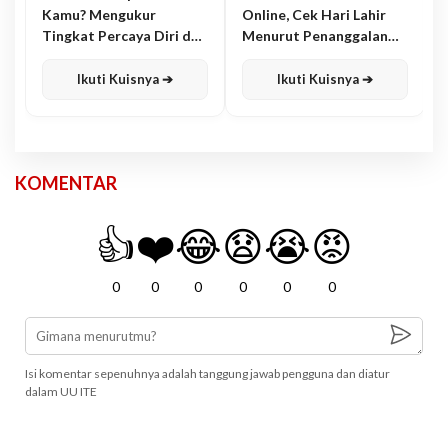
Kamu? Mengukur
Online, Cek Hari Lahir
Tingkat Percaya Diri dan
Menurut Penanggalan
Karisma
Jawa
Ikuti Kuisnya ➔
Ikuti Kuisnya ➔
KOMENTAR
👍
❤️
😂
😧
😭
😡
0
0
0
0
0
0
Isi komentar sepenuhnya adalah tanggung jawab pengguna dan diatur
dalam UU ITE