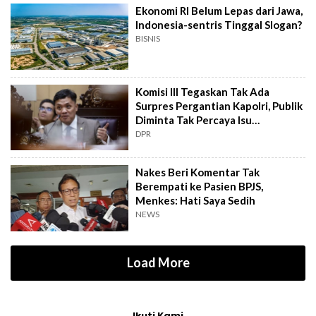
Ekonomi RI Belum Lepas dari Jawa,
Indonesia-sentris Tinggal Slogan?
BISNIS
Komisi III Tegaskan Tak Ada
Surpres Pergantian Kapolri, Publik
Diminta Tak Percaya Isu
Menyesatkan
DPR
Nakes Beri Komentar Tak
Berempati ke Pasien BPJS,
Menkes: Hati Saya Sedih
NEWS
Load More
Ikuti Kami