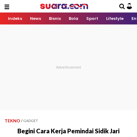
Indeks
News
Bisnis
Bola
Sport
Lifestyle
En
TEKNO
/
GADGET
Begini Cara Kerja Pemindai Sidik Jari