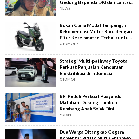
Gedung Bapenda DKI dari Lantai
16
NEWS
Bukan Cuma Modal Tampang, Ini
Rekomendasi Motor Baru dengan
Fitur Keselamatan Terbaik untuk
Harian
OTOMOTIF
Strategi Multi-pathway Toyota
Perkuat Penjualan Kendaraan
Elektrifikasi di Indonesia
OTOMOTIF
BRI Peduli Perkuat Posyandu
Matahari, Dukung Tumbuh
Kembang Anak Sejak Dini
SULSEL
Dua Warga Ditangkap Gegara
Komentar Pidato Nuklir Prabowo,