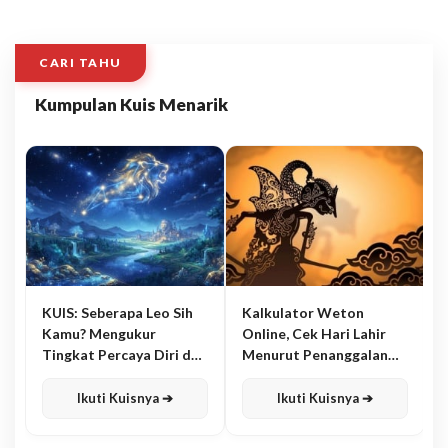
CARI TAHU
Kumpulan Kuis Menarik
KUIS: Seberapa Leo Sih
Kalkulator Weton
Kamu? Mengukur
Online, Cek Hari Lahir
Tingkat Percaya Diri dan
Menurut Penanggalan
Karisma
Jawa
Ikuti Kuisnya ➔
Ikuti Kuisnya ➔