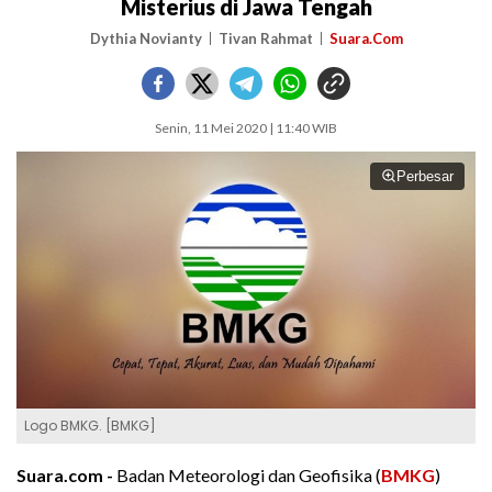
Misterius di Jawa Tengah
Dythia Novianty
Tivan Rahmat
Suara.Com
Senin, 11 Mei 2020 | 11:40 WIB
Perbesar
Logo BMKG. [BMKG]
Suara.com -
Badan Meteorologi dan Geofisika (
BMKG
)