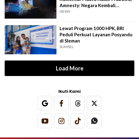
Amnesty: Negara Kembali
Represif
NEWS
Lewat Program 1000 HPK, BRI
Peduli Perkuat Layanan Posyandu
di Sleman
SUMSEL
Load More
Ikuti Kami