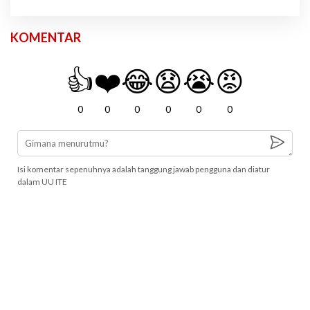
KOMENTAR
👍
❤️
😂
😧
😭
😡
0
0
0
0
0
0
Isi komentar sepenuhnya adalah tanggung jawab pengguna dan diatur
dalam UU ITE