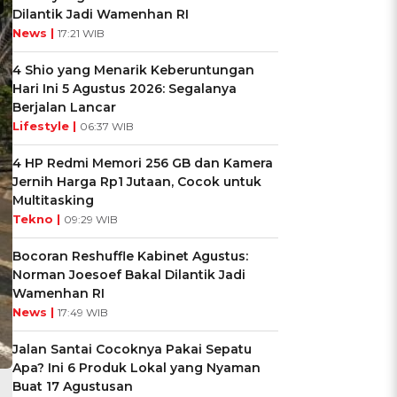
Dilantik Jadi Wamenhan RI
News |
17:21 WIB
4 Shio yang Menarik Keberuntungan
Hari Ini 5 Agustus 2026: Segalanya
Berjalan Lancar
Lifestyle |
06:37 WIB
4 HP Redmi Memori 256 GB dan Kamera
Jernih Harga Rp1 Jutaan, Cocok untuk
Multitasking
Tekno |
09:29 WIB
Bocoran Reshuffle Kabinet Agustus:
Norman Joesoef Bakal Dilantik Jadi
Wamenhan RI
News |
17:49 WIB
Jalan Santai Cocoknya Pakai Sepatu
Apa? Ini 6 Produk Lokal yang Nyaman
Buat 17 Agustusan