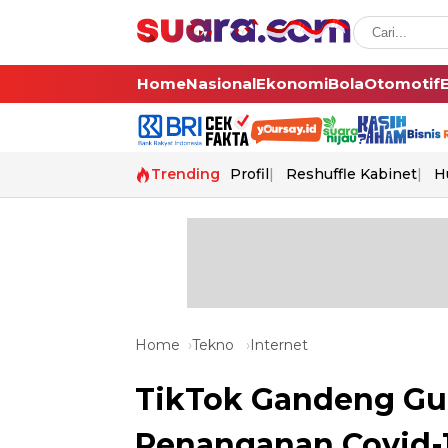
Home
Nasional
Ekonomi
Bola
Otomotif
Trending
Profil
Reshuffle Kabinet
H
Home
Tekno
Internet
TikTok Gandeng Gu
Penanganan Covid-