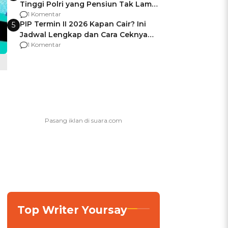
Tinggi Polri yang Pensiun Tak Lama
Usai Jadi Brigjen
1 Komentar
PIP Termin II 2026 Kapan Cair? Ini
5
Jadwal Lengkap dan Cara Ceknya
agar Dana Tidak Hangus!
1 Komentar
Top Writer Yoursay