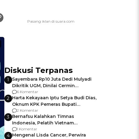
Diskusi Terpanas
Sayembara Rp10 Juta Dedi Mulyadi
1
Dikritik UGM, Dinilai Cermin
Gagalnya Negara Jamin Keamanan
6 Komentar
Harta Kekayaan Iptu Setya Budi Dias,
2
Oknum KPK Pemeras Bupati
Pemalang
2 Komentar
Bernafsu Kalahkan Timnas
3
Indonesia, Pelatih Vietnam
Berencana Pakai Jimat di Pakansari
1 Komentar
Mengenal Lisda Cancer, Perwira
4