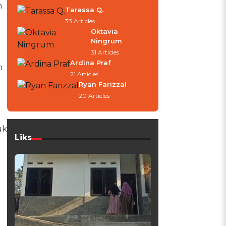
n
Tarassa Q.
33 Articles
Oktavia
Ningrum
31 Articles
Ardina Praf
m
21 Articles
Ryan Farizzal
20 Articles
uk
Liks