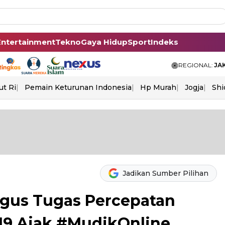
Entertainment
Tekno
Gaya Hidup
Sport
Indeks
REGIONAL:
JA
ut Ri
Pemain Keturunan Indonesia
Hp Murah
Jogja
Shi
Jadikan Sumber Pilihan
gus Tugas Percepatan
19 Ajak #MudikOnline