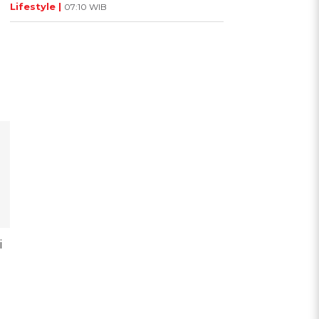
Lifestyle |
07:10 WIB
i