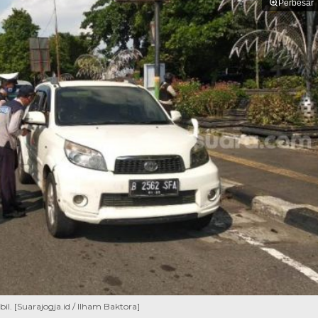
Perbesar
. [Suarajogja.id / Ilham Baktora]