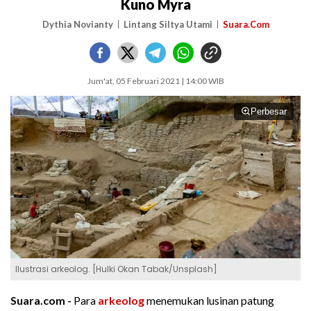
Kuno Myra
Dythia Novianty
Lintang Siltya Utami
Suara.Com
Jum'at, 05 Februari 2021 | 14:00 WIB
Perbesar
Ilustrasi arkeolog. [Hulki Okan Tabak/Unsplash]
Suara.com -
Para
arkeolog
menemukan lusinan patung