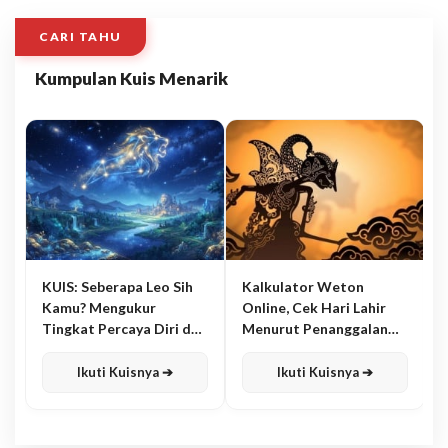
CARI TAHU
Kumpulan Kuis Menarik
KUIS: Seberapa Leo Sih
Kalkulator Weton
Kamu? Mengukur
Online, Cek Hari Lahir
Tingkat Percaya Diri dan
Menurut Penanggalan
Karisma
Jawa
Ikuti Kuisnya ➔
Ikuti Kuisnya ➔