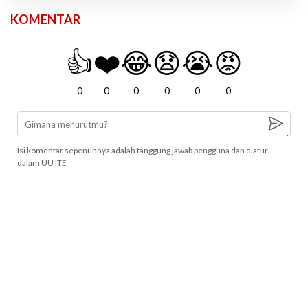
KOMENTAR
👍
❤️
😂
😧
😭
😡
0
0
0
0
0
0
Isi komentar sepenuhnya adalah tanggung jawab pengguna dan diatur
dalam UU ITE