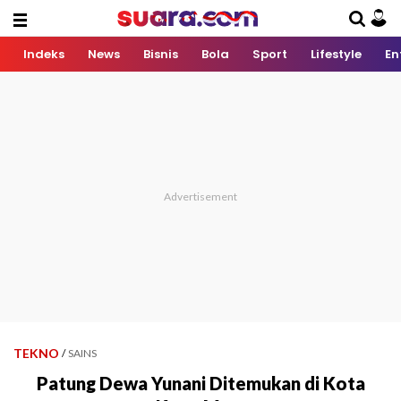
Indeks
News
Bisnis
Bola
Sport
Lifestyle
En
TEKNO
/
SAINS
Patung Dewa Yunani Ditemukan di Kota