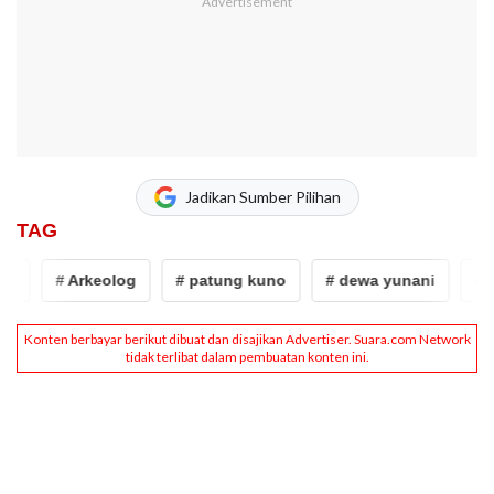
Jadikan Sumber Pilihan
TAG
# Arkeolog
# patung kuno
# dewa yunani
# kot