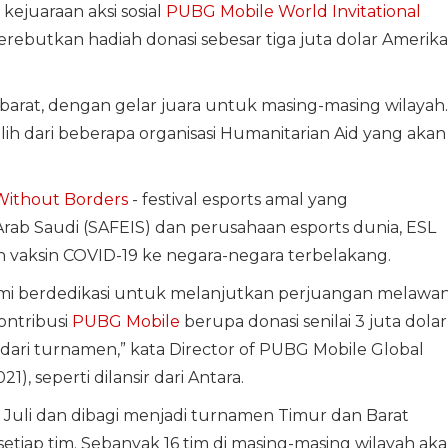
kejuaraan aksi sosial
PUBG Mobile World Invitational
ebutkan hadiah donasi sebesar tiga juta dolar Amerika
 barat, dengan gelar juara untuk masing-masing wilayah.
milih dari beberapa organisasi Humanitarian Aid yang akan
ithout Borders
- festival esports amal yang
Arab Saudi (SAFEIS) dan perusahaan esports dunia, ESL
vaksin COVID-19 ke negara-negara terbelakang.
mi berdedikasi untuk melanjutkan perjuangan melawa
ntribusi
PUBG Mobile
berupa donasi senilai 3 juta dolar
 dari turnamen,” kata Director of PUBG Mobile Global
), seperti dilansir dari Antara.
 Juli dan dibagi menjadi turnamen Timur dan Barat
setiap tim. Sebanyak 16 tim di masing-masing wilayah ak