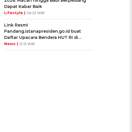
2026: Macan hingga Babi Berpeluang
Dapat Kabar Baik
Lifestyle |
06:23 WIB
Link Resmi
Pandang.istanapresiden.go.id buat
Daftar Upacara Bendera HUT RI di
Istana Negara
News |
12:13 WIB