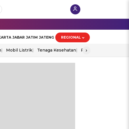
KARTA
JABAR
JATIM
JATENG
REGIONAL
›
n
Mobil Listrik
Tenaga Kesehatan
Perang As-Iran
Ekon