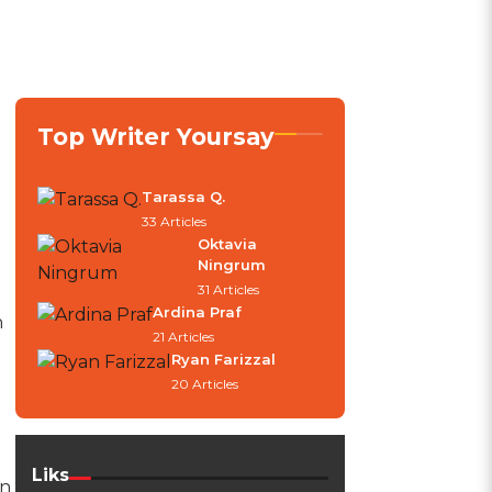
Top Writer Yoursay
Tarassa Q.
33 Articles
Oktavia
Ningrum
31 Articles
Ardina Praf
n
21 Articles
Ryan Farizzal
20 Articles
Liks
an