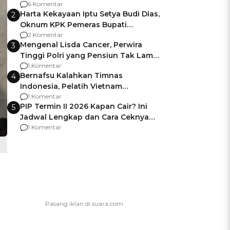
Gagalnya Negara Jamin Keamanan
6 Komentar
Harta Kekayaan Iptu Setya Budi Dias,
2
Oknum KPK Pemeras Bupati
Pemalang
2 Komentar
Mengenal Lisda Cancer, Perwira
3
Tinggi Polri yang Pensiun Tak Lama
Usai Jadi Brigjen
1 Komentar
Bernafsu Kalahkan Timnas
4
Indonesia, Pelatih Vietnam
Berencana Pakai Jimat di Pakansari
1 Komentar
PIP Termin II 2026 Kapan Cair? Ini
5
Jadwal Lengkap dan Cara Ceknya
agar Dana Tidak Hangus!
1 Komentar