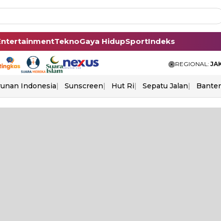
Entertainment
Tekno
Gaya Hidup
Sport
Indeks
REGIONAL:
JA
unan Indonesia
Sunscreen
Hut Ri
Sepatu Jalan
Bante