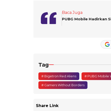
Baca Juga
PUBG Mobile Hadirkan Sk
Tag
# Bigetron Red Aliens
# PUBG Mobile Wo
# Gamers Without Borders
Share Link