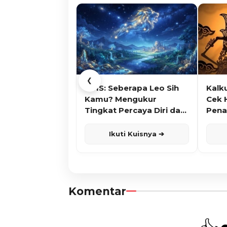
❮
KUIS: Seberapa Leo Sih
Kalk
Kamu? Mengukur
Cek 
Tingkat Percaya Diri dan
Pena
Karisma
Ikuti Kuisnya ➔
Komentar