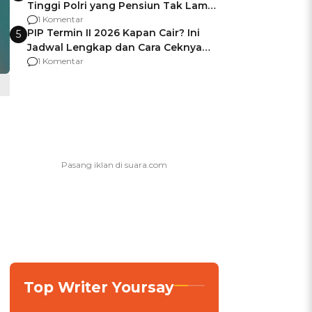
Tinggi Polri yang Pensiun Tak Lama
Usai Jadi Brigjen
1 Komentar
PIP Termin II 2026 Kapan Cair? Ini
5
Jadwal Lengkap dan Cara Ceknya
agar Dana Tidak Hangus!
1 Komentar
Top Writer Yoursay