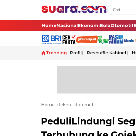
Home
Nasional
Ekonomi
Bola
Otomotif
Trending
Profil
Reshuffle Kabinet
H
Home
Tekno
Internet
PeduliLindungi Sege
Terhubung ke Gojek