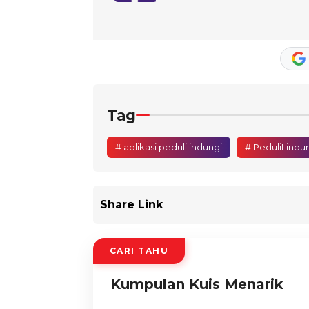
Tag
# aplikasi pedulilindungi
# PeduliLindu
Share Link
CARI TAHU
Kumpulan Kuis Menarik