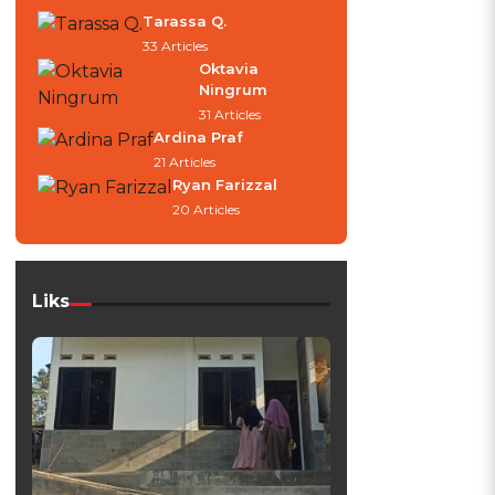
Tarassa Q.
33 Articles
Oktavia
Ningrum
31 Articles
Ardina Praf
21 Articles
Ryan Farizzal
20 Articles
Liks