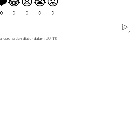
❤️
😂
😧
😭
😡
0
0
0
0
0
engguna dan diatur dalam UU ITE