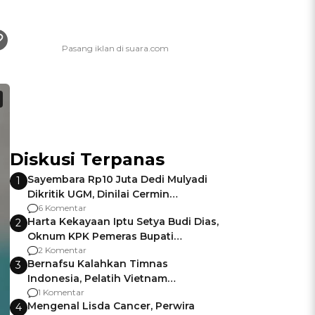
Diskusi Terpanas
Sayembara Rp10 Juta Dedi Mulyadi
1
Dikritik UGM, Dinilai Cermin
Gagalnya Negara Jamin Keamanan
6 Komentar
Harta Kekayaan Iptu Setya Budi Dias,
2
Oknum KPK Pemeras Bupati
Pemalang
2 Komentar
Bernafsu Kalahkan Timnas
3
Indonesia, Pelatih Vietnam
Berencana Pakai Jimat di Pakansari
1 Komentar
Mengenal Lisda Cancer, Perwira
4