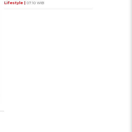
Lifestyle |
07:10 WIB
UIS: Sepatu Mana yang
KUIS: Seberapa Kenal
Cocok dengan
Kamu dengan Si Zodiak
Kepribadianmu?
Cancer?
Ikuti Kuisnya ➔
Ikuti Kuisnya ➔