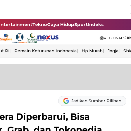
Entertainment
Tekno
Gaya Hidup
Sport
Indeks
REGIONAL:
JA
ut Ri
Pemain Keturunan Indonesia
Hp Murah
Jogja
Shi
Jadikan Sumber Pilihan
ra Diperbarui, Bisa
, Grab, dan Tokopedia