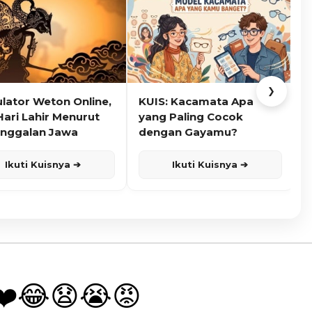
❯
ulator Weton Online,
KUIS: Kacamata Apa
K
Hari Lahir Menurut
yang Paling Cocok
nggalan Jawa
dengan Gayamu?
Ikuti Kuisnya ➔
Ikuti Kuisnya ➔
❤️
😂
😧
😭
😡