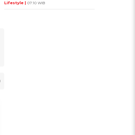
Lifestyle |
07:10 WIB