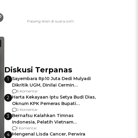
Diskusi Terpanas
Sayembara Rp10 Juta Dedi Mulyadi
1
Dikritik UGM, Dinilai Cermin
Gagalnya Negara Jamin Keamanan
6 Komentar
Harta Kekayaan Iptu Setya Budi Dias,
2
Oknum KPK Pemeras Bupati
Pemalang
2 Komentar
Bernafsu Kalahkan Timnas
3
Indonesia, Pelatih Vietnam
Berencana Pakai Jimat di Pakansari
1 Komentar
Mengenal Lisda Cancer, Perwira
4