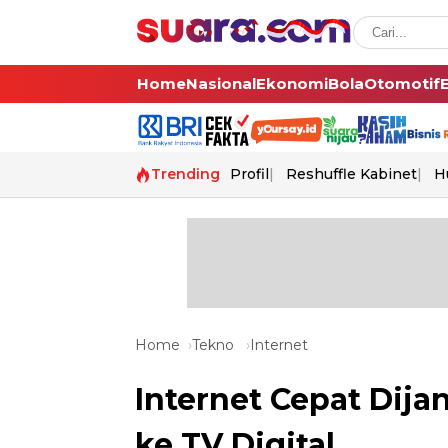
Home
Nasional
Ekonomi
Bola
Otomotif
Trending
Profil
Reshuffle Kabinet
H
Home
Tekno
Internet
Internet Cepat Dijan
ke TV Digital