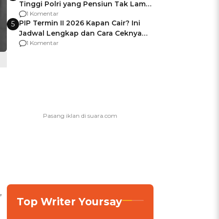
Tinggi Polri yang Pensiun Tak Lama
Usai Jadi Brigjen
1 Komentar
PIP Termin II 2026 Kapan Cair? Ini
5
Jadwal Lengkap dan Cara Ceknya
agar Dana Tidak Hangus!
1 Komentar
,
Top Writer Yoursay