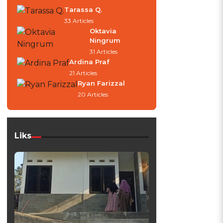
Tarassa Q.
33 Articles
Oktavia
Ningrum
31 Articles
Ardina Praf
21 Articles
Ryan Farizzal
20 Articles
Liks