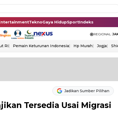
Entertainment
Tekno
Gaya Hidup
Sport
Indeks
REGIONAL:
JA
ut Ri
Pemain Keturunan Indonesia
Hp Murah
Jogja
Shi
Jadikan Sumber Pilihan
jikan Tersedia Usai Migrasi