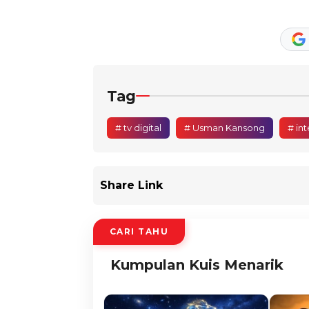
Tag
# tv digital
# Usman Kansong
# in
Share Link
CARI TAHU
Kumpulan Kuis Menarik