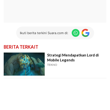
Ikuti berita terkini Suara.com di:
BERITA TERKAIT
Strategi Mendapatkan Lord di
Mobile Legends
TEKNO