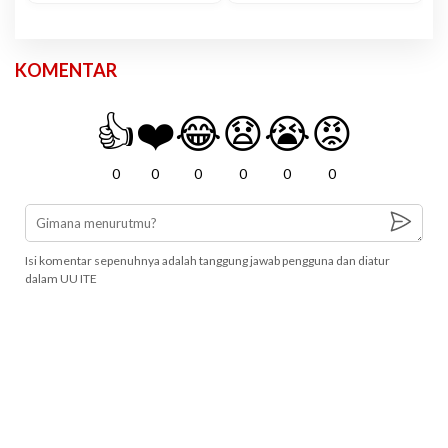
KOMENTAR
👍
❤️
😂
😧
😭
😡
0
0
0
0
0
0
Isi komentar sepenuhnya adalah tanggung jawab pengguna dan diatur
dalam UU ITE