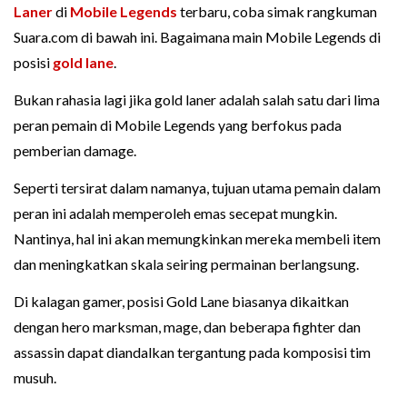
Laner
di
Mobile Legends
terbaru, coba simak rangkuman
Suara.com di bawah ini. Bagaimana main Mobile Legends di
posisi
gold lane
.
Bukan rahasia lagi jika gold laner adalah salah satu dari lima
peran pemain di Mobile Legends yang berfokus pada
pemberian damage.
Seperti tersirat dalam namanya, tujuan utama pemain dalam
peran ini adalah memperoleh emas secepat mungkin.
Nantinya, hal ini akan memungkinkan mereka membeli item
dan meningkatkan skala seiring permainan berlangsung.
Di kalagan gamer, posisi Gold Lane biasanya dikaitkan
dengan hero marksman, mage, dan beberapa fighter dan
assassin dapat diandalkan tergantung pada komposisi tim
musuh.