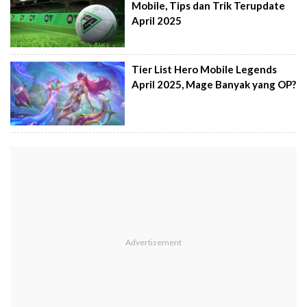
Mobile, Tips dan Trik Terupdate
April 2025
Tier List Hero Mobile Legends
April 2025, Mage Banyak yang OP?