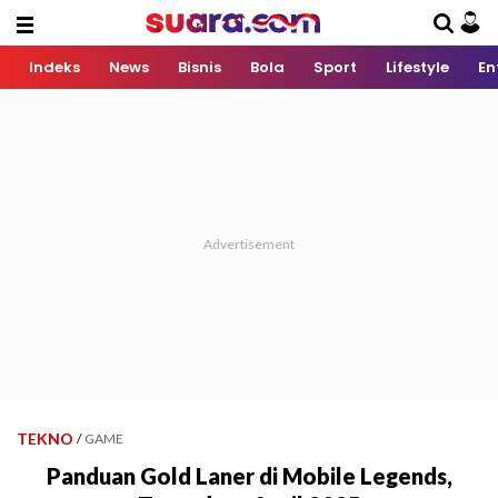
Indeks
News
Bisnis
Bola
Sport
Lifestyle
En
TEKNO
/
GAME
Panduan Gold Laner di Mobile Legends,