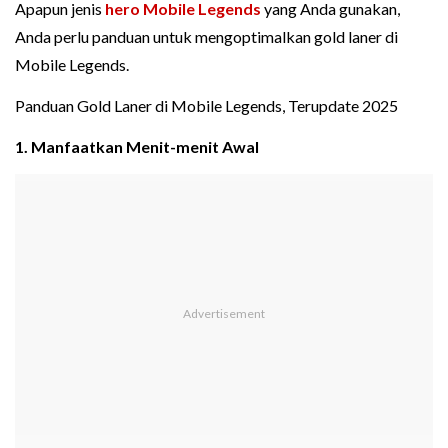
Apapun jenis
hero Mobile Legends
yang Anda gunakan,
Anda perlu panduan untuk mengoptimalkan gold laner di
Mobile Legends.
Panduan Gold Laner di Mobile Legends, Terupdate 2025
1. Manfaatkan Menit-menit Awal