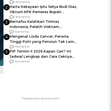
Gagalnya Negara Jamin Keamanan
6 Komentar
Harta Kekayaan Iptu Setya Budi Dias,
2
Oknum KPK Pemeras Bupati
Pemalang
2 Komentar
Bernafsu Kalahkan Timnas
3
Indonesia, Pelatih Vietnam
Berencana Pakai Jimat di Pakansari
1 Komentar
Mengenal Lisda Cancer, Perwira
4
Tinggi Polri yang Pensiun Tak Lama
Usai Jadi Brigjen
1 Komentar
PIP Termin II 2026 Kapan Cair? Ini
5
Jadwal Lengkap dan Cara Ceknya
agar Dana Tidak Hangus!
1 Komentar