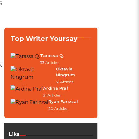
5
Top Writer Yoursay
Tarassa Q.
33 Articles
k
Oktavia
Ningrum
31 Articles
Ardina Praf
21 Articles
Ryan Farizzal
20 Articles
Liks