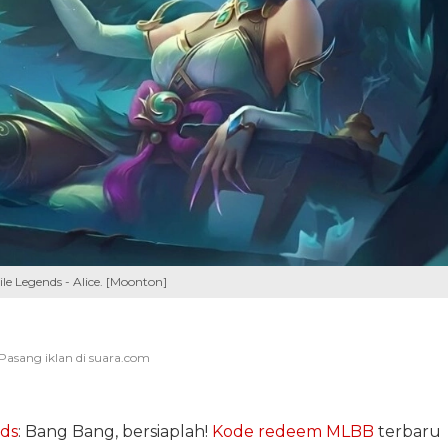
e Legends - Alice. [Moonton]
ds
: Bang Bang, bersiaplah!
Kode redeem MLBB
terbaru