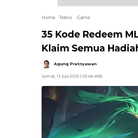
Home
Tekno
Game
35 Kode Redeem MLB
Klaim Semua Hadia
Agung Pratnyawan
Jum'at, 13 Juni 2025 | 05:48 WIB