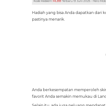
Kode Redeem
MLBB
Terbaru 13 Juni 2025 - Hero Mobi
Hadiah yang bisa Anda dapatkan dari 
pastinya menarik.
Anda berkesempatan memperoleh skin
favorit Anda semakin memukau di Lan
Selain itu, ada juga peluang mendapat