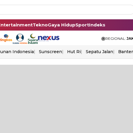
Entertainment
Tekno
Gaya Hidup
Sport
Indeks
REGIONAL:
JA
unan Indonesia
Sunscreen
Hut Ri
Sepatu Jalan
Bante