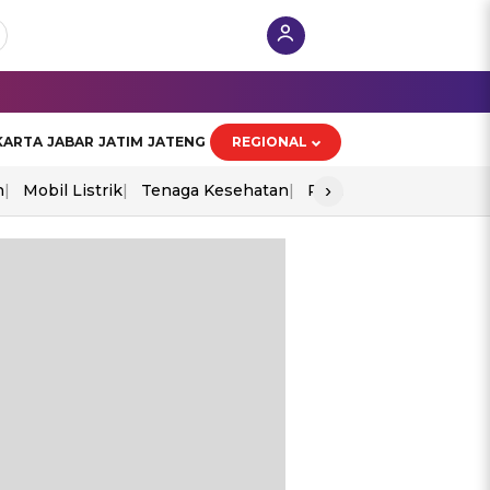
KARTA
JABAR
JATIM
JATENG
REGIONAL
›
n
Mobil Listrik
Tenaga Kesehatan
Perang As-Iran
Ekon