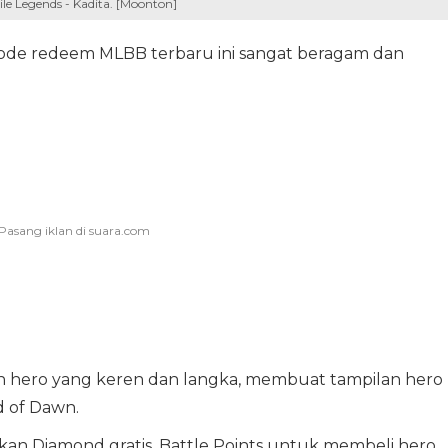
le Legends - Kadita. [Moonton]
kode redeem MLBB terbaru ini sangat beragam dan
 hero yang keren dan langka, membuat tampilan hero
d of Dawn.
kan Diamond gratis, Battle Points untuk membeli hero