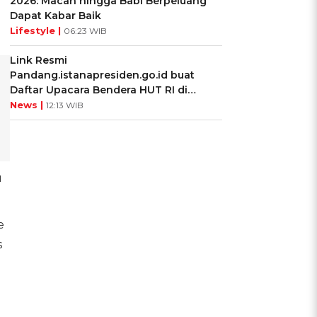
2026: Macan hingga Babi Berpeluang
Dapat Kabar Baik
Lifestyle |
06:23 WIB
Link Resmi
Pandang.istanapresiden.go.id buat
Daftar Upacara Bendera HUT RI di
Istana Negara
News |
12:13 WIB
u
e
s