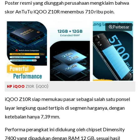
Poster resmi yang diunggah perusahaan mengklaim bahwa
skor AnTuTu iQOO Z10R menembus 710 ribu poin.
Perbesar
HP iQOO
Z10R. (iQOO)
iQOO Z10R siap memukau pasar sebagai salah satu ponsel
layar lengkung quad tertipis di segmen harganya, dengan
ketebalan hanya 7,39 mm.
Performa perangkat ini didukung oleh chipset Dimensity
7400 yang dipadukan dengan RAM 12 GB, sesuai hasil