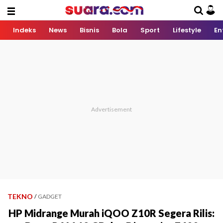
Indeks
News
Bisnis
Bola
Sport
Lifestyle
En
TEKNO
/
GADGET
HP Midrange Murah iQOO Z10R Segera Rilis: