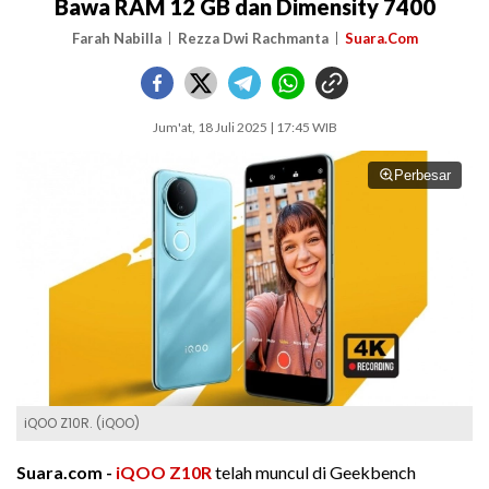
Bawa RAM 12 GB dan Dimensity 7400
Farah Nabilla
Rezza Dwi Rachmanta
Suara.Com
Jum'at, 18 Juli 2025 | 17:45 WIB
Perbesar
iQOO Z10R. (iQOO)
Suara.com -
iQOO Z10R
telah muncul di Geekbench