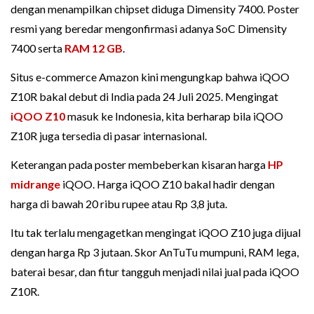
dengan menampilkan chipset diduga Dimensity 7400. Poster
resmi yang beredar mengonfirmasi adanya SoC Dimensity
7400 serta
RAM 12 GB
.
Situs e-commerce Amazon kini mengungkap bahwa iQOO
Z10R bakal debut di India pada 24 Juli 2025. Mengingat
iQOO Z10
masuk ke Indonesia, kita berharap bila iQOO
Z10R juga tersedia di pasar internasional.
Keterangan pada poster membeberkan kisaran harga
HP
midrange
iQOO. Harga iQOO Z10 bakal hadir dengan
harga di bawah 20 ribu rupee atau Rp 3,8 juta.
Itu tak terlalu mengagetkan mengingat iQOO Z10 juga dijual
dengan harga Rp 3 jutaan. Skor AnTuTu mumpuni, RAM lega,
baterai besar, dan fitur tangguh menjadi nilai jual pada iQOO
Z10R.