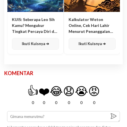
KUIS: Seberapa Leo Sih
Kalkulator Weton
Kamu? Mengukur
Online, Cek Hari Lahir
Tingkat Percaya Diri dan
Menurut Penanggalan
Karisma
Jawa
Ikuti Kuisnya ➔
Ikuti Kuisnya ➔
KOMENTAR
👍
❤️
😂
😧
😭
😡
0
0
0
0
0
0