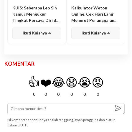
KUIS: Seberapa Leo Sih
Kalkulator Weton
Kamu? Mengukur
Online, Cek Hari Lahir
Tingkat Percaya Diri dan
Menurut Penanggalan
Karisma
Jawa
Ikuti Kuisnya ➔
Ikuti Kuisnya ➔
KOMENTAR
👍
❤️
😂
😧
😭
😡
0
0
0
0
0
0
Isi komentar sepenuhnya adalah tanggung jawab pengguna dan diatur
dalam UU ITE