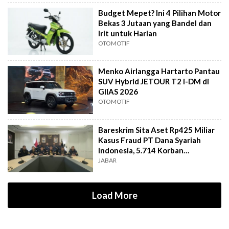
Budget Mepet? Ini 4 Pilihan Motor
Bekas 3 Jutaan yang Bandel dan
Irit untuk Harian
OTOMOTIF
Menko Airlangga Hartarto Pantau
SUV Hybrid JETOUR T2 i-DM di
GIIAS 2026
OTOMOTIF
Bareskrim Sita Aset Rp425 Miliar
Kasus Fraud PT Dana Syariah
Indonesia, 5.714 Korban
Terverifikasai
JABAR
Load More