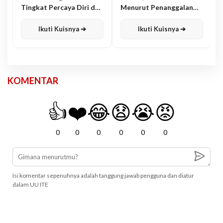
Tingkat Percaya Diri dan
Menurut Penanggalan
Karisma
Jawa
Ikuti Kuisnya ➔
Ikuti Kuisnya ➔
KOMENTAR
👍
❤️
😂
😧
😭
😡
0
0
0
0
0
0
Isi komentar sepenuhnya adalah tanggung jawab pengguna dan diatur
dalam UU ITE