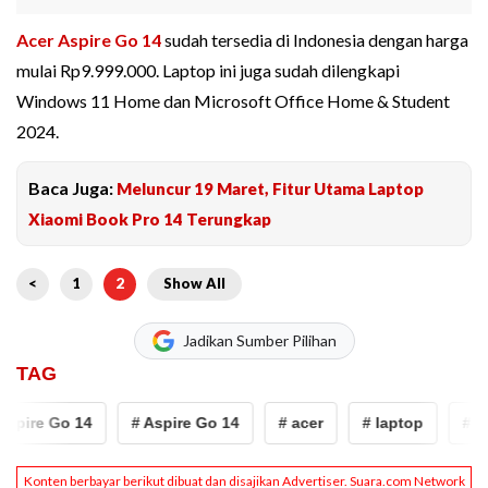
Acer Aspire Go 14
sudah tersedia di Indonesia dengan harga
mulai Rp9.999.000. Laptop ini juga sudah dilengkapi
Windows 11 Home dan Microsoft Office Home & Student
2024.
Baca Juga:
Meluncur 19 Maret, Fitur Utama Laptop
Xiaomi Book Pro 14 Terungkap
<
1
2
Show All
Jadikan Sumber Pilihan
TAG
pire Go 14
# Aspire Go 14
# acer
# laptop
# Ace