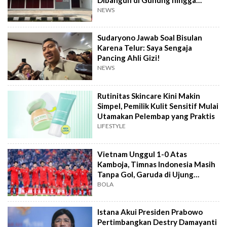
Dekat TPA
NEWS
Sudaryono Jawab Soal Bisulan
Karena Telur: Saya Sengaja
Pancing Ahli Gizi!
NEWS
Rutinitas Skincare Kini Makin
Simpel, Pemilik Kulit Sensitif Mulai
Utamakan Pelembap yang Praktis
LIFESTYLE
Vietnam Unggul 1-0 Atas
Kamboja, Timnas Indonesia Masih
Tanpa Gol, Garuda di Ujung
Tanduk
BOLA
Istana Akui Presiden Prabowo
Pertimbangkan Destry Damayanti