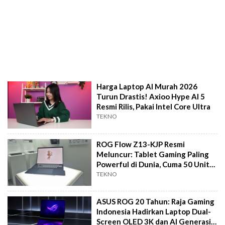
Harga Laptop AI Murah 2026
Turun Drastis! Axioo Hype AI 5
Resmi Rilis, Pakai Intel Core Ultra
TEKNO
ROG Flow Z13-KJP Resmi
Meluncur: Tablet Gaming Paling
Powerful di Dunia, Cuma 50 Unit
di Indonesia!
TEKNO
ASUS ROG 20 Tahun: Raja Gaming
Indonesia Hadirkan Laptop Dual-
Screen OLED 3K dan AI Generasi