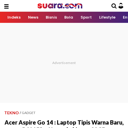
Indeks
News
Bisnis
Bola
Sport
Lifestyle
En
TEKNO
/
GADGET
Acer Aspire Go 14 : Laptop Tipis Warna Baru,