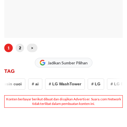
1
2
>
Jadikan Sumber Pilihan
TAG
sin cuci
# ai
# LG WashTower
# LG
# LG Elect