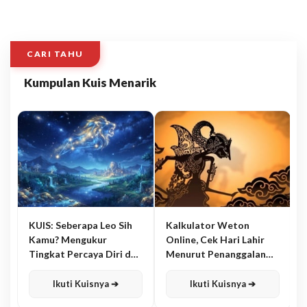
CARI TAHU
Kumpulan Kuis Menarik
KUIS: Seberapa Leo Sih
Kalkulator Weton
Kamu? Mengukur
Online, Cek Hari Lahir
Tingkat Percaya Diri dan
Menurut Penanggalan
Karisma
Jawa
Ikuti Kuisnya ➔
Ikuti Kuisnya ➔