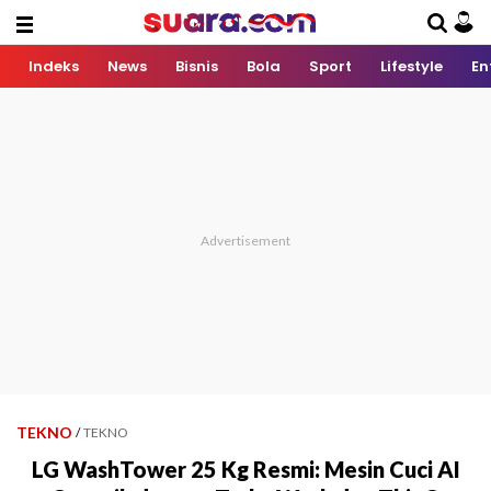
Indeks
News
Bisnis
Bola
Sport
Lifestyle
En
TEKNO
/
TEKNO
LG WashTower 25 Kg Resmi: Mesin Cuci AI