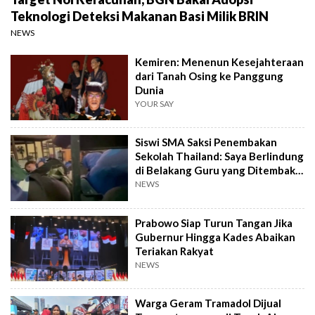
Teknologi Deteksi Makanan Basi Milik BRIN
NEWS
Kemiren: Menenun Kesejahteraan
dari Tanah Osing ke Panggung
Dunia
YOUR SAY
Siswi SMA Saksi Penembakan
Sekolah Thailand: Saya Berlindung
di Belakang Guru yang Ditembak
Mati
NEWS
Prabowo Siap Turun Tangan Jika
Gubernur Hingga Kades Abaikan
Teriakan Rakyat
NEWS
Warga Geram Tramadol Dijual