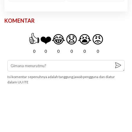
KOMENTAR
👍
❤️
😂
😧
😭
😡
0
0
0
0
0
0
Isi komentar sepenuhnya adalah tanggung jawab pengguna dan diatur
dalam UU ITE