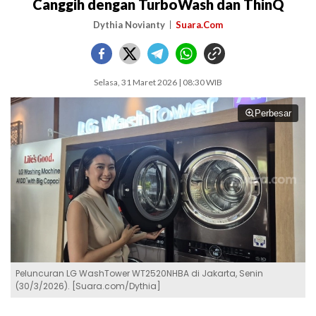
Canggih dengan TurboWash dan ThinQ
Dythia Novianty
Suara.Com
Selasa, 31 Maret 2026 | 08:30 WIB
Perbesar
Peluncuran LG WashTower WT2520NHBA di Jakarta, Senin
(30/3/2026). [Suara.com/Dythia]