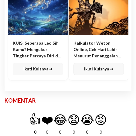
KUIS: Seberapa Leo Sih
Kalkulator Weton
Kamu? Mengukur
Online, Cek Hari Lahir
Tingkat Percaya Diri dan
Menurut Penanggalan
Karisma
Jawa
Ikuti Kuisnya ➔
Ikuti Kuisnya ➔
KOMENTAR
👍
❤️
😂
😧
😭
😡
0
0
0
0
0
0