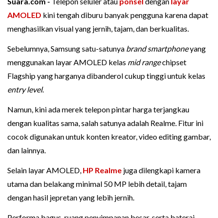
Suara.com -
Telepon seluler atau
ponsel
dengan
layar
AMOLED
kini tengah diburu banyak pengguna karena dapat
menghasilkan visual yang jernih, tajam, dan berkualitas.
Sebelumnya, Samsung satu-satunya
brand smartphone
yang
menggunakan layar AMOLED kelas
mid range
chipset
Flagship yang harganya dibanderol cukup tinggi untuk kelas
entry level
.
Namun, kini ada merek telepon pintar harga terjangkau
dengan kualitas sama, salah satunya adalah Realme. Fitur ini
cocok digunakan untuk konten kreator, video editing gambar,
dan lainnya.
Selain layar AMOLED,
HP Realme
juga dilengkapi kamera
utama dan belakang minimal 50 MP lebih detail, tajam
dengan hasil jepretan yang lebih jernih.
Performa bagus, ruang penyimpanan besar, serta baterai