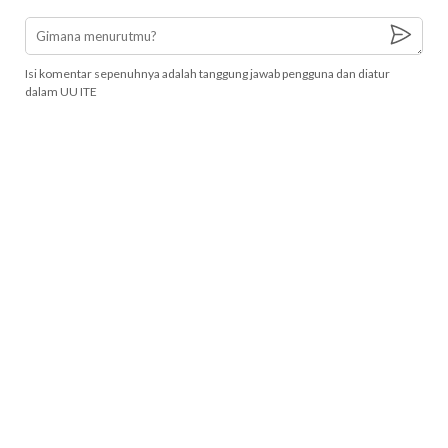
Isi komentar sepenuhnya adalah tanggung jawab pengguna dan diatur
dalam UU ITE