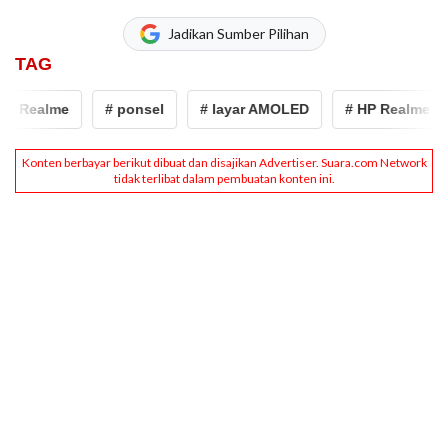
Jadikan Sumber Pilihan
TAG
P Realme
# ponsel
# layar AMOLED
# HP Realme