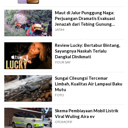
Maut di Jalur Punggung Naga:
Perjuangan Dramatis Evakuasi
Jenazah dari Tebing Gunung
Piramid
JATIM
Review Lucky: Bertabur Bintang,
Sayangnya Naskah Terlalu
Dangkal Dinikmati
YOUR SAY
Sungai Cileungsi Tercemar
Limbah, Kualitas Air Lampaui Baku
Mutu
FOTO
Skema Pembiayaan Mobil Listrik
Viral Wuling Aira ev
OTOMOTIF