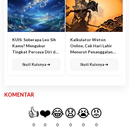
KUIS: Seberapa Leo Sih
Kalkulator Weton
Kamu? Mengukur
Online, Cek Hari Lahir
Tingkat Percaya Diri dan
Menurut Penanggalan
Karisma
Jawa
Ikuti Kuisnya ➔
Ikuti Kuisnya ➔
KOMENTAR
👍
❤️
😂
😧
😭
😡
0
0
0
0
0
0