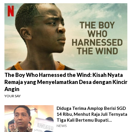
The Boy Who Harnessed the Wind: Kisah Nyata
Remaja yang Menyelamatkan Desa dengan Kincir
Angin
YOUR SAY
Diduga Terima Amplop Berisi SGD
14 Ribu, Menhut Raja Juli Ternyata
Tiga Kali Bertemu Bupati
Kuansing
NEWS