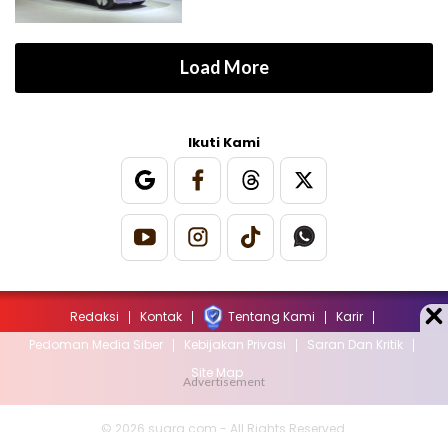
Load More
Ikuti Kami
Redaksi
Kontak
Tentang Kami
Karir
Pedoman Media Siber
Kebijakan Privasi
Saran Dan Kritik
Site Map
© 2026 suara.com - All Rights Reserved.