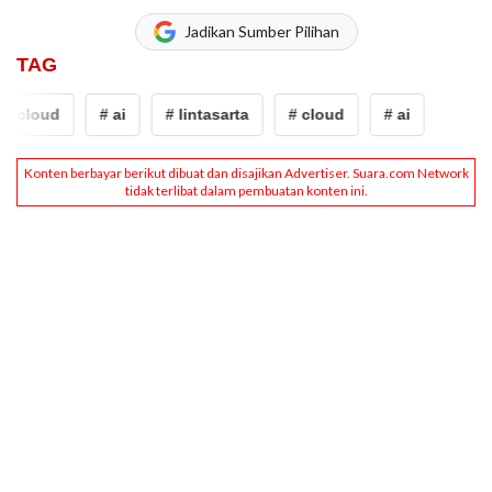
Jadikan Sumber Pilihan
TAG
# cloud
# ai
# lintasarta
# cloud
# ai