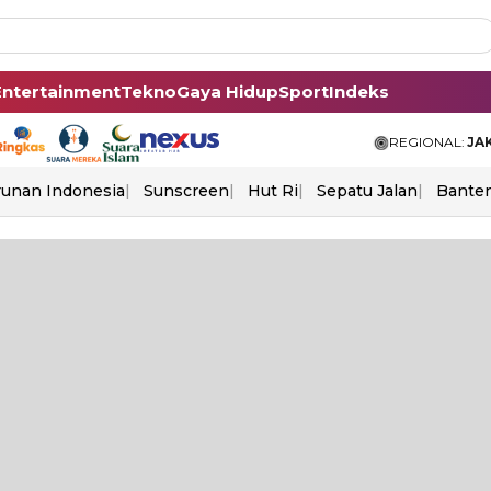
Entertainment
Tekno
Gaya Hidup
Sport
Indeks
REGIONAL:
JA
unan Indonesia
Sunscreen
Hut Ri
Sepatu Jalan
Bante