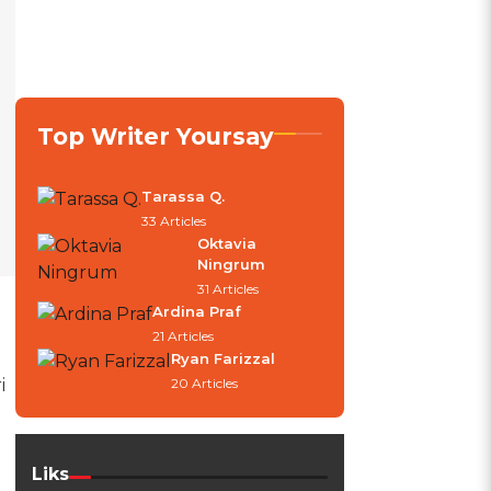
Top Writer Yoursay
Tarassa Q.
33 Articles
Oktavia
Ningrum
31 Articles
Ardina Praf
21 Articles
Ryan Farizzal
i
20 Articles
l
Liks