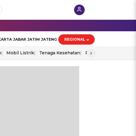
KARTA
JABAR
JATIM
JATENG
REGIONAL
›
n
Mobil Listrik
Tenaga Kesehatan
Piala Aff 2026
Ekono