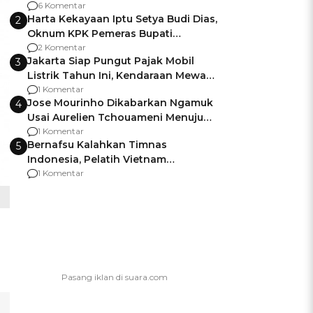
Gagalnya Negara Jamin Keamanan
6 Komentar
Harta Kekayaan Iptu Setya Budi Dias,
2
Oknum KPK Pemeras Bupati
Pemalang
2 Komentar
Jakarta Siap Pungut Pajak Mobil
3
Listrik Tahun Ini, Kendaraan Mewah
Kena hingga 75% PKB
1 Komentar
Jose Mourinho Dikabarkan Ngamuk
4
Usai Aurelien Tchouameni Menuju
Manchester United
1 Komentar
Bernafsu Kalahkan Timnas
5
Indonesia, Pelatih Vietnam
Berencana Pakai Jimat di Pakansari
1 Komentar