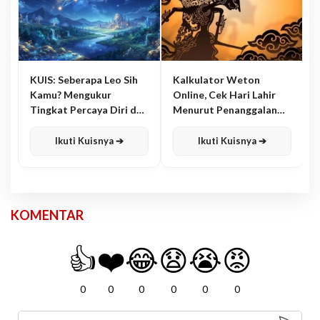
KUIS: Seberapa Leo Sih
Kalkulator Weton
Kamu? Mengukur
Online, Cek Hari Lahir
Tingkat Percaya Diri dan
Menurut Penanggalan
Karisma
Jawa
Ikuti Kuisnya ➔
Ikuti Kuisnya ➔
KOMENTAR
👍
❤️
😂
😧
😭
😡
0
0
0
0
0
0