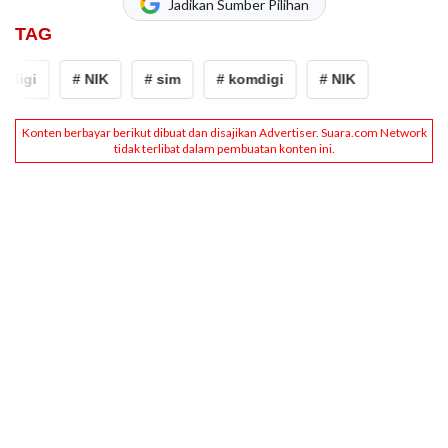
Jadikan Sumber Pilihan
TAG
digi
# NIK
# sim
# komdigi
# NIK