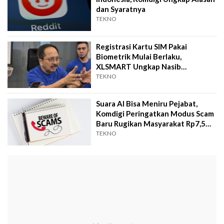
dan Syaratnya
TEKNO
Registrasi Kartu SIM Pakai
Biometrik Mulai Berlaku,
XLSMART Ungkap Nasib
Pelanggan Lama
TEKNO
Suara AI Bisa Meniru Pejabat,
Komdigi Peringatkan Modus Scam
Baru Rugikan Masyarakat Rp7,5
Triliun
TEKNO