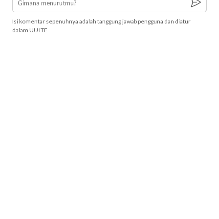
Isi komentar sepenuhnya adalah tanggung jawab pengguna dan diatur
dalam UU ITE