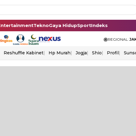
Entertainment
Tekno
Gaya Hidup
Sport
Indeks
REGIONAL:
JA
Reshuffle Kabinet
Hp Murah
Jogja
Shio
Profil
Suns