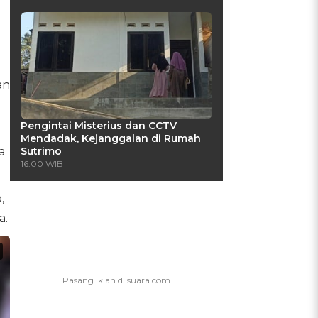
an
Pengintai Misterius dan CCTV
Mendadak, Kejanggalan di Rumah
a
Sutrimo
16:00 WIB
,
a.