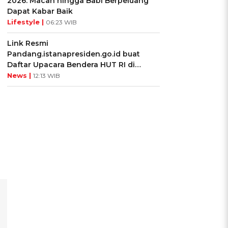
2026: Macan hingga Babi Berpeluang
Dapat Kabar Baik
Lifestyle |
06:23 WIB
Link Resmi
Pandang.istanapresiden.go.id buat
Daftar Upacara Bendera HUT RI di
Istana Negara
News |
12:13 WIB