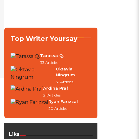
Top Writer Yoursay
Tarassa Q.
33 Articles
Oktavia
Ningrum
31 Articles
I
Ardina Praf
21 Articles
Ryan Farizzal
20 Articles
Liks