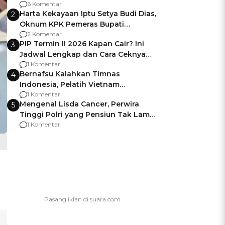
Gagalnya Negara Jamin Keamanan
6 Komentar
Harta Kekayaan Iptu Setya Budi Dias,
2
Oknum KPK Pemeras Bupati
Pemalang
2 Komentar
PIP Termin II 2026 Kapan Cair? Ini
3
Jadwal Lengkap dan Cara Ceknya
agar Dana Tidak Hangus!
1 Komentar
Bernafsu Kalahkan Timnas
4
Indonesia, Pelatih Vietnam
Berencana Pakai Jimat di Pakansari
1 Komentar
Mengenal Lisda Cancer, Perwira
5
Tinggi Polri yang Pensiun Tak Lama
Usai Jadi Brigjen
1 Komentar