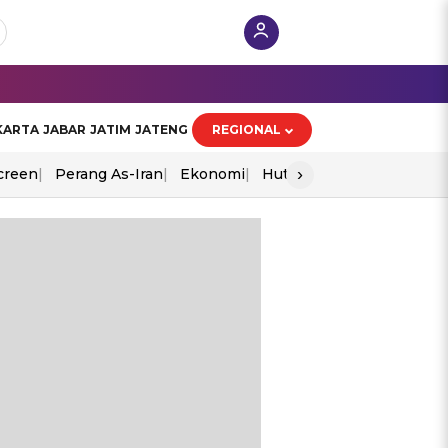
KARTA
JABAR
JATIM
JATENG
REGIONAL
›
creen
Perang As-Iran
Ekonomi
Hut Ri