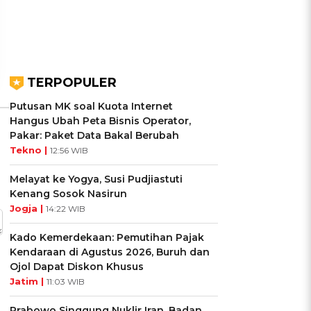
Ikuti Kuisnya ➔
Ikuti Kuisnya ➔
TERPOPULER
Putusan MK soal Kuota Internet
Hangus Ubah Peta Bisnis Operator,
Pakar: Paket Data Bakal Berubah
Tekno |
12:56 WIB
Melayat ke Yogya, Susi Pudjiastuti
Kenang Sosok Nasirun
Jogja |
14:22 WIB
Kado Kemerdekaan: Pemutihan Pajak
Kendaraan di Agustus 2026, Buruh dan
Ojol Dapat Diskon Khusus
Jatim |
11:03 WIB
Prabowo Singgung Nuklir Iran, Badan