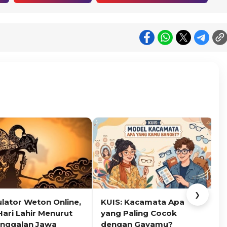
❯
ulator Weton Online,
KUIS: Kacamata Apa
K
Hari Lahir Menurut
yang Paling Cocok
nggalan Jawa
dengan Gayamu?