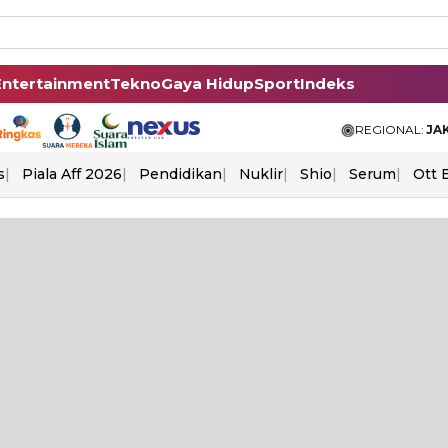
Entertainment
Tekno
Gaya Hidup
Sport
Indeks
REGIONAL:
JA
s
Piala Aff 2026
Pendidikan
Nuklir
Shio
Serum
Ott 