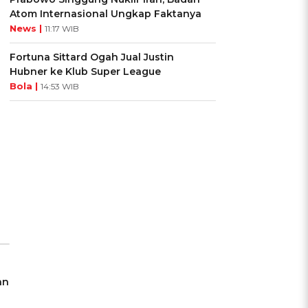
Atom Internasional Ungkap Faktanya
News |
11:17 WIB
Fortuna Sittard Ogah Jual Justin
Hubner ke Klub Super League
Bola |
14:53 WIB
an