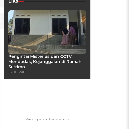
Liks
Pengintai Misterius dan CCTV
Mendadak, Kejanggalan di Rumah
Sutrimo
16:00 WIB
UIS: Sepatu Mana yang
KUIS: Seberapa Kenal
Cocok dengan
Kamu dengan Si Zodiak
Kepribadianmu?
Cancer?