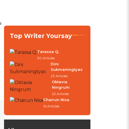
a
Top Writer Yoursay
Tarassa Q.
30 Articles
Dini
Sukmaningtyas
23 Articles
Oktavia
Ningrum
22 Articles
Chairun Nisa
16 Articles