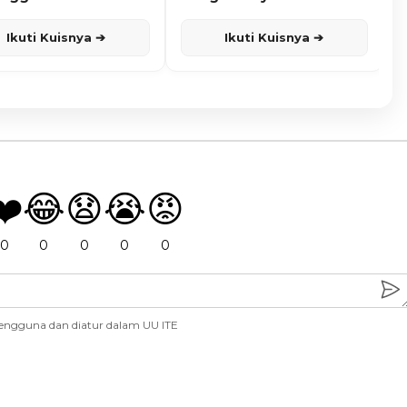
Ikuti Kuisnya ➔
Ikuti Kuisnya ➔
❤️
😂
😧
😭
😡
0
0
0
0
0
engguna dan diatur dalam UU ITE