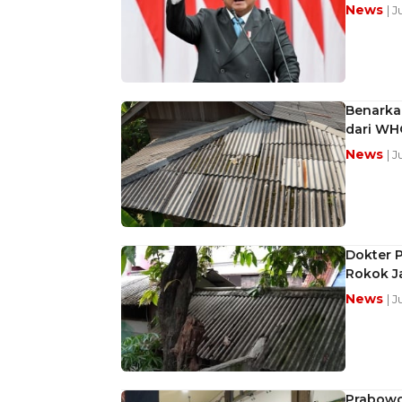
News
| J
Benarka
dari WH
News
| J
Dokter 
Rokok J
News
| J
Prabowo