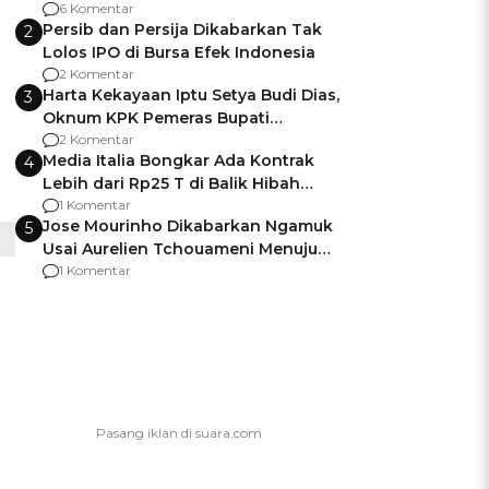
Gagalnya Negara Jamin Keamanan
6 Komentar
Persib dan Persija Dikabarkan Tak
2
Lolos IPO di Bursa Efek Indonesia
2 Komentar
Harta Kekayaan Iptu Setya Budi Dias,
3
Oknum KPK Pemeras Bupati
Pemalang
2 Komentar
Media Italia Bongkar Ada Kontrak
4
Lebih dari Rp25 T di Balik Hibah
Kapal Induk Giuseppe Garibaldi
1 Komentar
Jose Mourinho Dikabarkan Ngamuk
5
Usai Aurelien Tchouameni Menuju
Manchester United
1 Komentar