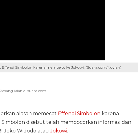
ffendi Simbolon karena membelot ke Jokowi. (Suara.com/Novian)
erkan alasan memecat
Effendi Simbolon
karena
di Simbolon disebut telah membocorkan informasi dan
RI Joko Widodo atau
Jokowi
.