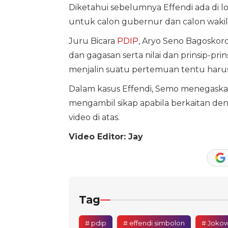
Diketahui sebelumnya Effendi ada di
untuk calon gubernur dan calon waki
Juru Bicara
PDIP
, Aryo Seno Bagoskoro
dan gagasan serta nilai dan prinsip-pri
menjalin suatu pertemuan tentu harus 
Dalam kasus Effendi, Semo menegaskan 
mengambil sikap apabila berkaitan deng
video di atas.
Video Editor: Jay
Tag
# pdip
# effendi simbolon
# Jokow