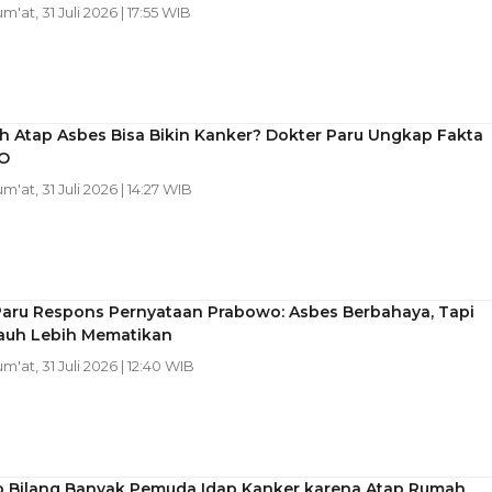
um'at, 31 Juli 2026 | 17:55 WIB
h Atap Asbes Bisa Bikin Kanker? Dokter Paru Ungkap Fakta
O
um'at, 31 Juli 2026 | 14:27 WIB
Paru Respons Pernyataan Prabowo: Asbes Berbahaya, Tapi
auh Lebih Mematikan
um'at, 31 Juli 2026 | 12:40 WIB
 Bilang Banyak Pemuda Idap Kanker karena Atap Rumah