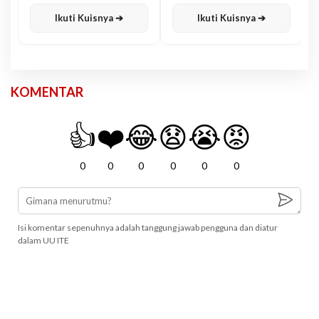
Karisma
Jawa
Ikuti Kuisnya ➔
Ikuti Kuisnya ➔
KOMENTAR
👍
❤️
😂
😧
😭
😡
0
0
0
0
0
0
Isi komentar sepenuhnya adalah tanggung jawab pengguna dan diatur
dalam UU ITE