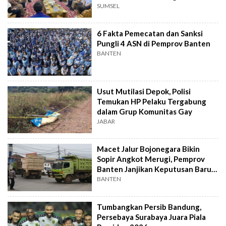
Ekonomi Daerah
SUMSEL
6 Fakta Pemecatan dan Sanksi
Pungli 4 ASN di Pemprov Banten
BANTEN
Usut Mutilasi Depok, Polisi
Temukan HP Pelaku Tergabung
dalam Grup Komunitas Gay
JABAR
Macet Jalur Bojonegara Bikin
Sopir Angkot Merugi, Pemprov
Banten Janjikan Keputusan Baru 4
Hari Lagi
BANTEN
Tumbangkan Persib Bandung,
Persebaya Surabaya Juara Piala