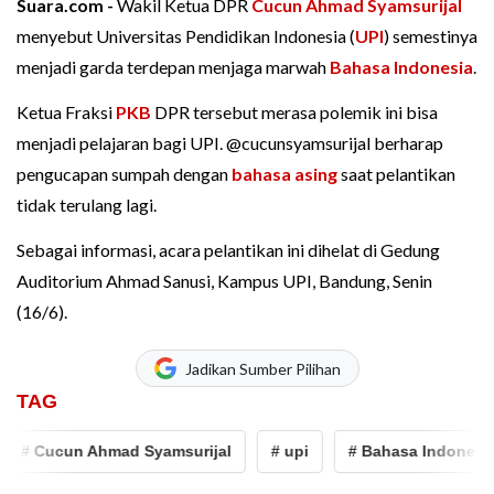
Suara.com -
Wakil Ketua DPR
Cucun Ahmad Syamsurijal
menyebut Universitas Pendidikan Indonesia (
UPI
) semestinya
menjadi garda terdepan menjaga marwah
Bahasa Indonesia
.
Ketua Fraksi
PKB
DPR tersebut merasa polemik ini bisa
menjadi pelajaran bagi UPI. @cucunsyamsurijal berharap
pengucapan sumpah dengan
bahasa asing
saat pelantikan
tidak terulang lagi.
Sebagai informasi, acara pelantikan ini dihelat di Gedung
Auditorium Ahmad Sanusi, Kampus UPI, Bandung, Senin
(16/6).
Jadikan Sumber Pilihan
TAG
# Cucun Ahmad Syamsurijal
# upi
# Bahasa Indonesia