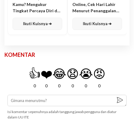
Kamu? Mengukur
Online, Cek Hari Lahir
Tingkat Percaya Diri dan
Menurut Penanggalan
Karisma
Jawa
Ikuti Kuisnya ➔
Ikuti Kuisnya ➔
KOMENTAR
👍
❤️
😂
😧
😭
😡
0
0
0
0
0
0
Isi komentar sepenuhnya adalah tanggung jawab pengguna dan diatur
dalam UU ITE