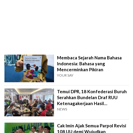
Membaca Sejarah Nama Bahasa
Indonesia: Bahasa yang
Mencerminkan Pikiran
YOUR SAY
Temui DPR, 18 Konfederasi Buruh
Serahkan Bundelan Draf RUU
Ketenagakerjaan Hasil
Konsolidasi
NEWS
Cak Imin Ajak Semua Parpol Revisi
108 UU demi Wujudkan