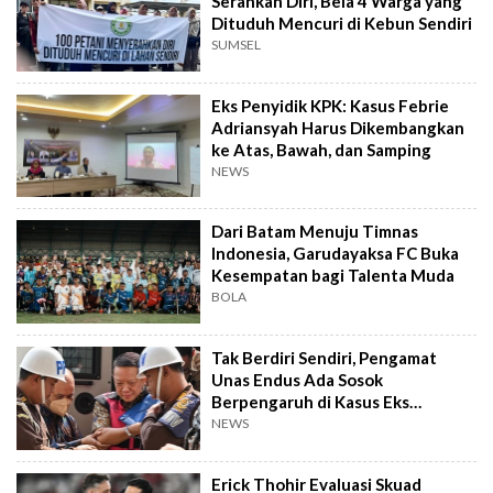
Serahkan Diri, Bela 4 Warga yang
Dituduh Mencuri di Kebun Sendiri
SUMSEL
Eks Penyidik KPK: Kasus Febrie
Adriansyah Harus Dikembangkan
ke Atas, Bawah, dan Samping
NEWS
Dari Batam Menuju Timnas
Indonesia, Garudayaksa FC Buka
Kesempatan bagi Talenta Muda
BOLA
Tak Berdiri Sendiri, Pengamat
Unas Endus Ada Sosok
Berpengaruh di Kasus Eks
Jampidsus
NEWS
Erick Thohir Evaluasi Skuad