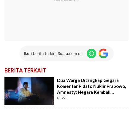
Ikuti berita terkini Suara.com di:
BERITA TERKAIT
Dua Warga Ditangkap Gegara
Komentar Pidato Nuklir Prabowo,
Amnesty: Negara Kembali
Represif
NEWS