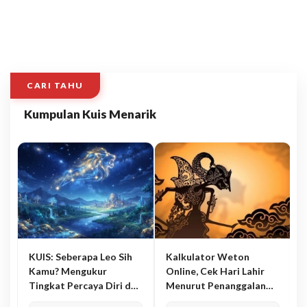
CARI TAHU
Kumpulan Kuis Menarik
KUIS: Seberapa Leo Sih
Kalkulator Weton
Kamu? Mengukur
Online, Cek Hari Lahir
Tingkat Percaya Diri dan
Menurut Penanggalan
Karisma
Jawa