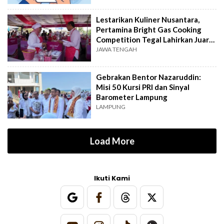
Lestarikan Kuliner Nusantara,
Pertamina Bright Gas Cooking
Competition Tegal Lahirkan Juara
Baru
JAWA TENGAH
Gebrakan Bentor Nazaruddin:
Misi 50 Kursi PRI dan Sinyal
Barometer Lampung
LAMPUNG
Load More
Ikuti Kami