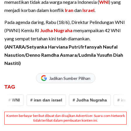
memastikan tidak ada warga negara Indonesia (
WNI
) yang
menjadi korban dalam konflik
Iran
dan
Israel
.
Pada agenda daring, Rabu (18/6), Direktur Pelindungan WNI
(PWNI) Kemlu RI
Judha Nugraha
menyampaikan 42 WNI
yang sempat tertahan kini telah diamankan.
(ANTARA/Setyanka Harviana Putri/Irfansyah Naufal
Nasution/Denno Ramdha Asmara/Ludmila Yusufin Diah
Nastiti)
Jadikan Sumber Pilihan
TAG
# WNI
# iran dan israel
# Judha Nugraha
# iran vs 