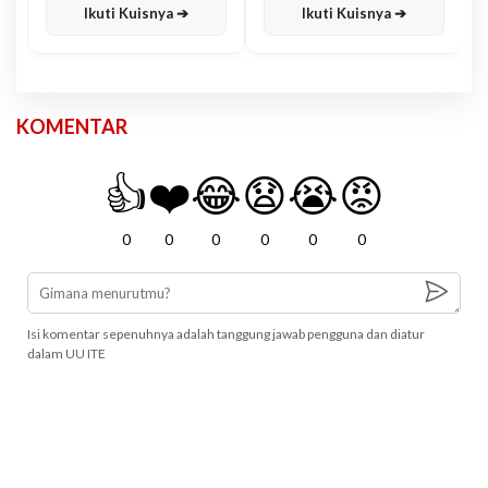
Ikuti Kuisnya ➔
Ikuti Kuisnya ➔
KOMENTAR
👍
❤️
😂
😧
😭
😡
0
0
0
0
0
0
Isi komentar sepenuhnya adalah tanggung jawab pengguna dan diatur
dalam UU ITE