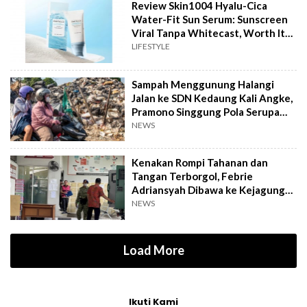
Review Skin1004 Hyalu-Cica
Water-Fit Sun Serum: Sunscreen
Viral Tanpa Whitecast, Worth It
to Buy?
LIFESTYLE
Sampah Menggunung Halangi
Jalan ke SDN Kedaung Kali Angke,
Pramono Singgung Pola Serupa
Kramat Jati
NEWS
Kenakan Rompi Tahanan dan
Tangan Terborgol, Febrie
Adriansyah Dibawa ke Kejagung
untuk Diperiksa
NEWS
Load More
Ikuti Kami