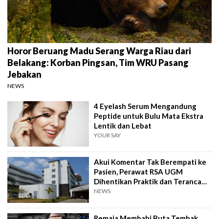
Horor Beruang Madu Serang Warga Riau dari
Belakang: Korban Pingsan, Tim WRU Pasang
Jebakan
NEWS
4 Eyelash Serum Mengandung
Peptide untuk Bulu Mata Ekstra
Lentik dan Lebat
YOUR SAY
Akui Komentar Tak Berempati ke
Pasien, Perawat RSA UGM
Dihentikan Praktik dan Terancam
Sanksi Berat
NEWS
Remaja Membabi Buta Tembak