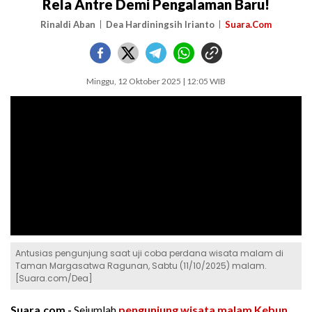
Rela Antre Demi Pengalaman Baru!
Rinaldi Aban
Dea Hardiningsih Irianto
Suara.Com
Minggu, 12 Oktober 2025 | 12:05 WIB
Antusias pengunjung saat uji coba perdana wisata malam di
Taman Margasatwa Ragunan, Sabtu (11/10/2025) malam.
[Suara.com/Dea]
Suara.com -
Sejumlah
pengunjung
wisata malam
Kebun