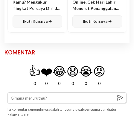
Kamu? Mengukur
Online, Cek Hari Lahir
Tingkat Percaya Diri dan
Menurut Penanggalan
Karisma
Jawa
Ikuti Kuisnya ➔
Ikuti Kuisnya ➔
KOMENTAR
👍
❤️
😂
😧
😭
😡
0
0
0
0
0
0
Isi komentar sepenuhnya adalah tanggung jawab pengguna dan diatur
dalam UU ITE