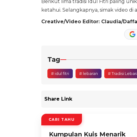
Berikut lima tradisi Idul Fitri paling u
ketahui. Selangkapnya, simak video di a
Creative/Video Editor: Claudia/Daff
Tag
# idul fitri
# lebaran
# Tradisi Lebar
Share Link
CARI TAHU
Kumpulan Kuis Menarik