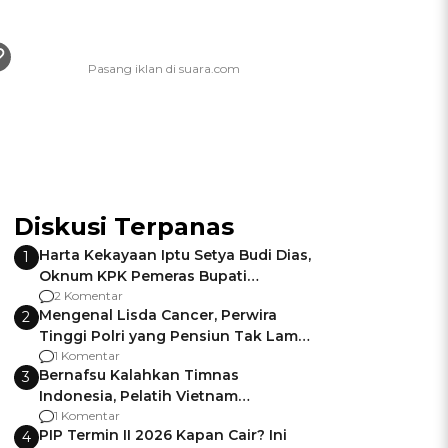
Diskusi Terpanas
Harta Kekayaan Iptu Setya Budi Dias,
1
Oknum KPK Pemeras Bupati
Pemalang
2 Komentar
Mengenal Lisda Cancer, Perwira
2
Tinggi Polri yang Pensiun Tak Lama
Usai Jadi Brigjen
1 Komentar
Bernafsu Kalahkan Timnas
3
Indonesia, Pelatih Vietnam
Berencana Pakai Jimat di Pakansari
1 Komentar
PIP Termin II 2026 Kapan Cair? Ini
4