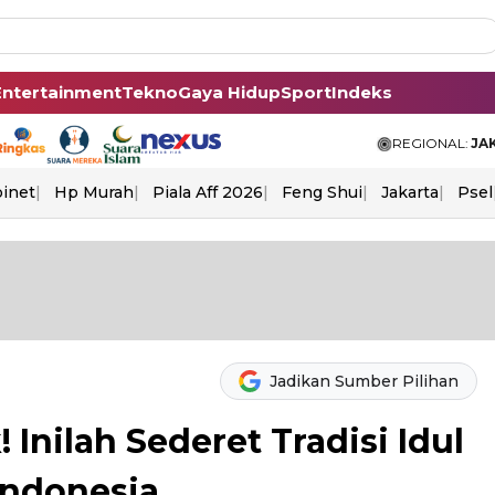
Entertainment
Tekno
Gaya Hidup
Sport
Indeks
REGIONAL:
JA
binet
Hp Murah
Piala Aff 2026
Feng Shui
Jakarta
Psel
Jadikan Sumber Pilihan
Inilah Sederet Tradisi Idul
 Indonesia