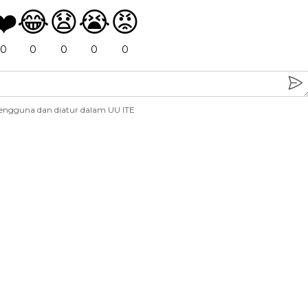
❤️
😂
😧
😭
😡
0
0
0
0
0
engguna dan diatur dalam UU ITE