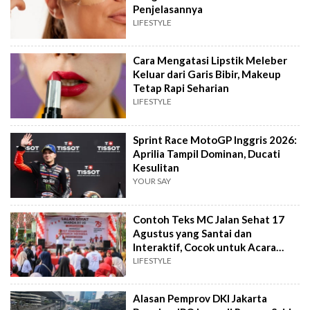
Penjelasannya
LIFESTYLE
Cara Mengatasi Lipstik Meleber
Keluar dari Garis Bibir, Makeup
Tetap Rapi Seharian
LIFESTYLE
Sprint Race MotoGP Inggris 2026:
Aprilia Tampil Dominan, Ducati
Kesulitan
YOUR SAY
Contoh Teks MC Jalan Sehat 17
Agustus yang Santai dan
Interaktif, Cocok untuk Acara
Tingkat RT
LIFESTYLE
Alasan Pemprov DKI Jakarta