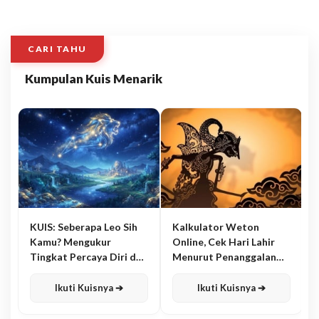
CARI TAHU
Kumpulan Kuis Menarik
KUIS: Seberapa Leo Sih
Kalkulator Weton
Kamu? Mengukur
Online, Cek Hari Lahir
Tingkat Percaya Diri dan
Menurut Penanggalan
Karisma
Jawa
Ikuti Kuisnya ➔
Ikuti Kuisnya ➔