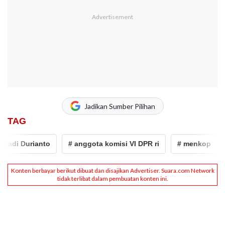
Jadikan Sumber Pilihan
TAG
adi Durianto
# anggota komisi VI DPR ri
# menkop
#