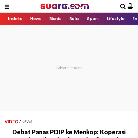
Indeks
News
Bisnis
Bola
Sport
Lifestyle
En
VIDEO
/
NEWS
Debat Panas PDIP ke Menkop: Koperasi