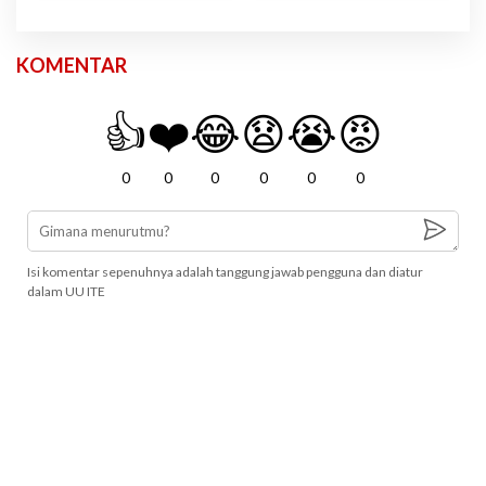
KOMENTAR
👍
❤️
😂
😧
😭
😡
0
0
0
0
0
0
Isi komentar sepenuhnya adalah tanggung jawab pengguna dan diatur
dalam UU ITE