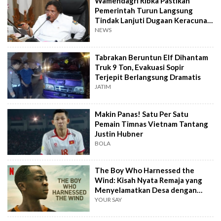
Wamendagri Ribka Pastikan
Pemerintah Turun Langsung
Tindak Lanjuti Dugaan Keracunan
Makanan Jayapura
NEWS
Tabrakan Beruntun Elf Dihantam
Truk 9 Ton, Evakuasi Sopir
Terjepit Berlangsung Dramatis
JATIM
Makin Panas! Satu Per Satu
Pemain Timnas Vietnam Tantang
Justin Hubner
BOLA
The Boy Who Harnessed the
Wind: Kisah Nyata Remaja yang
Menyelamatkan Desa dengan
Kincir Angin
YOUR SAY