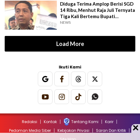
Diduga Terima Amplop Berisi SGD
14 Ribu, Menhut Raja Juli Ternyata
Tiga Kali Bertemu Bupati
Kuansing
NEWS
Load More
Ikuti Kami
Redaksi
Kontak
Tentang Kami
Karir
Pedoman Media Siber
Kebijakan Privasi
Saran Dan Kritik
Site Map