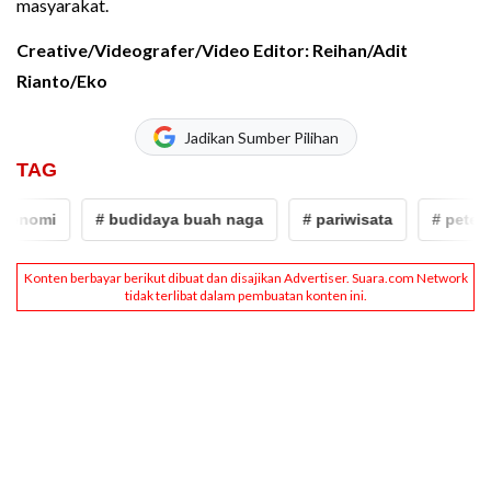
masyarakat.
Creative/Videografer/Video Editor: Reihan/Adit
Rianto/Eko
Jadikan Sumber Pilihan
TAG
omi
# budidaya buah naga
# pariwisata
# peternaka