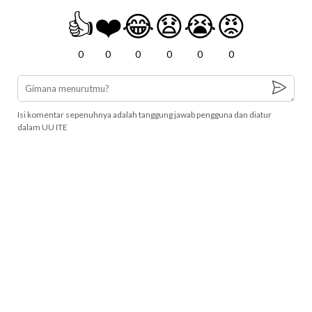
👍
❤️
😂
😧
😭
😡
0
0
0
0
0
0
Isi komentar sepenuhnya adalah tanggung jawab pengguna dan diatur
dalam UU ITE