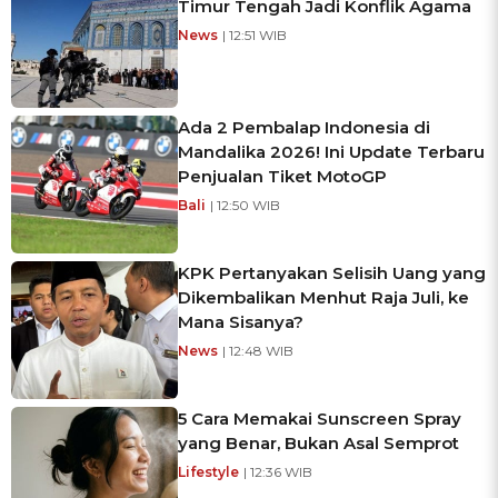
Timur Tengah Jadi Konflik Agama
News
| 12:51 WIB
Ada 2 Pembalap Indonesia di
Mandalika 2026! Ini Update Terbaru
Penjualan Tiket MotoGP
Bali
| 12:50 WIB
KPK Pertanyakan Selisih Uang yang
Dikembalikan Menhut Raja Juli, ke
Mana Sisanya?
News
| 12:48 WIB
5 Cara Memakai Sunscreen Spray
yang Benar, Bukan Asal Semprot
Lifestyle
| 12:36 WIB