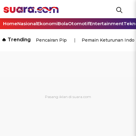
Home
Nasional
Ekonomi
Bola
Otomotif
Entertainment
Tekn
🔥 Trending
Pencairan Pip
Pemain Keturunan Indo