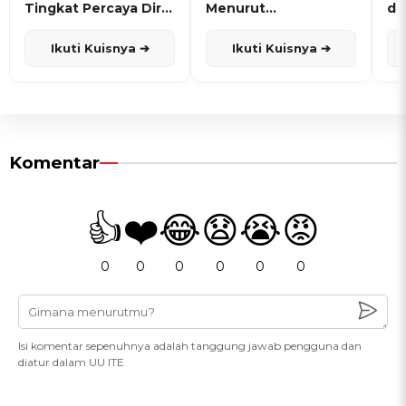
Tingkat Percaya Diri
Menurut
de
dan Karisma
Penanggalan Jawa
Ikuti Kuisnya ➔
Ikuti Kuisnya ➔
Komentar
👍
❤️
😂
😧
😭
😡
0
0
0
0
0
0
Isi komentar sepenuhnya adalah tanggung jawab pengguna dan
diatur dalam UU ITE