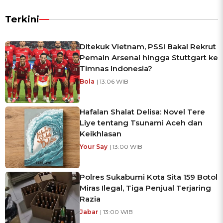
Terkini
Ditekuk Vietnam, PSSI Bakal Rekrut
Pemain Arsenal hingga Stuttgart ke
Timnas Indonesia?
Bola
| 13:06 WIB
Hafalan Shalat Delisa: Novel Tere
Liye tentang Tsunami Aceh dan
Keikhlasan
Your Say
| 13:00 WIB
Polres Sukabumi Kota Sita 159 Botol
Miras Ilegal, Tiga Penjual Terjaring
Razia
Jabar
| 13:00 WIB