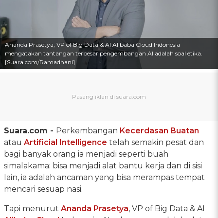
Ananda Prasetya, VP of Big Data & AI Alibaba Cloud Indonesia
mengatakan tantangan terbesar pengembangan AI adalah soal etika.
[Suara.com/Ramadhani]
Suara.com -
Perkembangan
Kecerdasan Buatan
atau
Artificial Intelligence
telah semakin pesat dan
bagi banyak orang ia menjadi seperti buah
simalakama: bisa menjadi alat bantu kerja dan di sisi
lain, ia adalah ancaman yang bisa merampas tempat
mencari sesuap nasi.
Tapi menurut
Ananda Prasetya
, VP of Big Data & AI