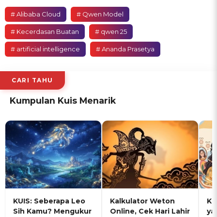
# Alibaba Cloud
# Qwen Model
# Kecerdasan Buatan
# qwen 25
# artificial intelligence
# Ananda Prasetya
CARI TAHU
Kumpulan Kuis Menarik
KUIS: Seberapa Leo
Kalkulator Weton
KU
Sih Kamu? Mengukur
Online, Cek Hari Lahir
ya