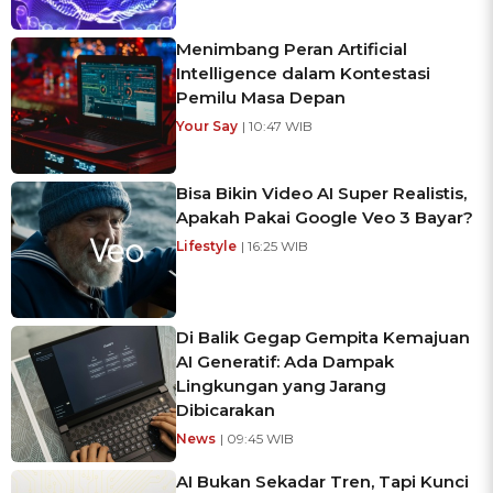
Menimbang Peran Artificial
Intelligence dalam Kontestasi
Pemilu Masa Depan
Your Say
| 10:47 WIB
Bisa Bikin Video AI Super Realistis,
Apakah Pakai Google Veo 3 Bayar?
Lifestyle
| 16:25 WIB
Di Balik Gegap Gempita Kemajuan
AI Generatif: Ada Dampak
Lingkungan yang Jarang
Dibicarakan
News
| 09:45 WIB
AI Bukan Sekadar Tren, Tapi Kunci