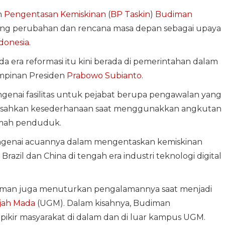
n
Pengentasan Kemiskinan
(
BP Taskin
)
Budiman
ng perubahan dan rencana masa depan sebagai upaya
donesia
.
da era reformasi itu kini berada di pemerintahan dalam
mpinan Presiden
Prabowo Subianto
.
enai fasilitas untuk pejabat berupa pengawalan yang
ngisahkan kesederhanaan saat menggunakkan angkutan
mah penduduk.
mengenai acuannya dalam mengentaskan kemiskinan
azil dan China di tengah era industri teknologi digital
diman juga menuturkan pengalamannya saat menjadi
djah Mada
(UGM). Dalam kisahnya, Budiman
ikir masyarakat di dalam dan di luar kampus UGM.