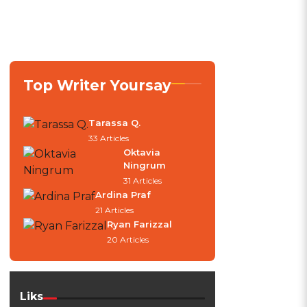
Top Writer Yoursay
Tarassa Q.
33 Articles
Oktavia
Ningrum
31 Articles
Ardina Praf
21 Articles
Ryan Farizzal
20 Articles
Liks