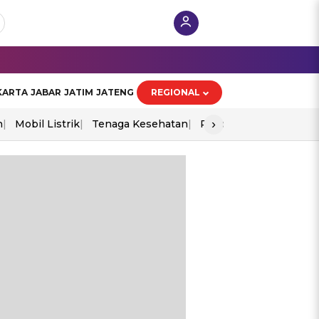
KARTA
JABAR
JATIM
JATENG
REGIONAL
›
n
Mobil Listrik
Tenaga Kesehatan
Piala Aff 2026
Ekono