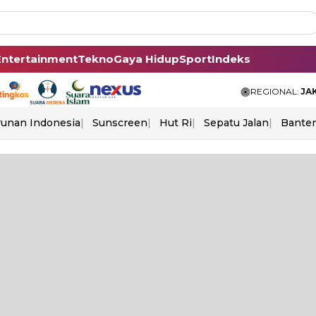
Entertainment
Tekno
Gaya Hidup
Sport
Indeks
REGIONAL:
JA
unan Indonesia
Sunscreen
Hut Ri
Sepatu Jalan
Bante