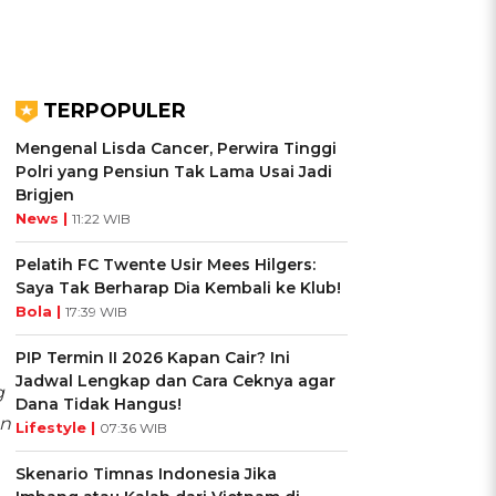
TERPOPULER
Mengenal Lisda Cancer, Perwira Tinggi
Polri yang Pensiun Tak Lama Usai Jadi
Brigjen
News |
11:22 WIB
Pelatih FC Twente Usir Mees Hilgers:
Saya Tak Berharap Dia Kembali ke Klub!
Bola |
17:39 WIB
PIP Termin II 2026 Kapan Cair? Ini
Jadwal Lengkap dan Cara Ceknya agar
g
Dana Tidak Hangus!
an
Lifestyle |
07:36 WIB
Skenario Timnas Indonesia Jika