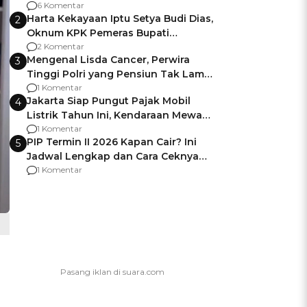
Gagalnya Negara Jamin Keamanan
6 Komentar
Harta Kekayaan Iptu Setya Budi Dias,
2
Oknum KPK Pemeras Bupati
Pemalang
2 Komentar
Mengenal Lisda Cancer, Perwira
3
Tinggi Polri yang Pensiun Tak Lama
Usai Jadi Brigjen
1 Komentar
Jakarta Siap Pungut Pajak Mobil
4
Listrik Tahun Ini, Kendaraan Mewah
Kena hingga 75% PKB
1 Komentar
PIP Termin II 2026 Kapan Cair? Ini
5
Jadwal Lengkap dan Cara Ceknya
agar Dana Tidak Hangus!
1 Komentar