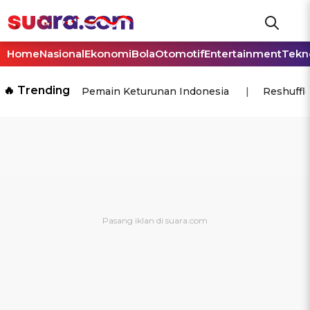
Home
Nasional
Ekonomi
Bola
Otomotif
Entertainment
Tekn
🔥 Trending
Pemain Keturunan Indonesia
Reshuffl