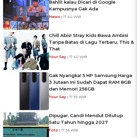
Bahlil: kalau Dicari di Google
Kampusnya Gak Ada
News
| 17:40 WIB
Chill Abis! Stray Kids Bawa Ambisi
Tanpa Batas di Lagu Terbaru, This &
That
Your Say
| 17:40 WIB
Gak Nyangka! 5 HP Samsung Harga
3 Jutaan Ini Sudah Dapat RAM 8GB
dan Memori 256GB
Your Say
| 17:39 WIB
Dipugar, Candi Mendut Ditutup
Satu Tahun hingga 2027
Foto
| 17:36 WIB