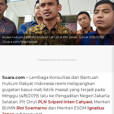
Kuasa hukum LKBHRI, Mulkan Let Let di PN Jaksel, Jumat (9/8/2019).
(Suara.com/Stephanus)
Suara.com -
Lembaga Konsultasi dan Bantuan
Hukum Rakyat Indonesia resmi melayangkan
gugatan kasus mati listrik massal yang terjadi pada
Minggu (4/8/2019) lalu ke Pengadilan Negeri Jakarta
Selatan. Plt Dirut
PLN
Sripeni Inten Cahyani
, Menteri
BUMN
Rini Soemarno
dan Menteri ESDM
Ignatius