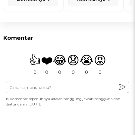
Komentar
👍
❤️
😂
😧
😭
😡
0
0
0
0
0
0
Isi komentar sepenuhnya adalah tanggung jawab pengguna dan
diatur dalam UU ITE