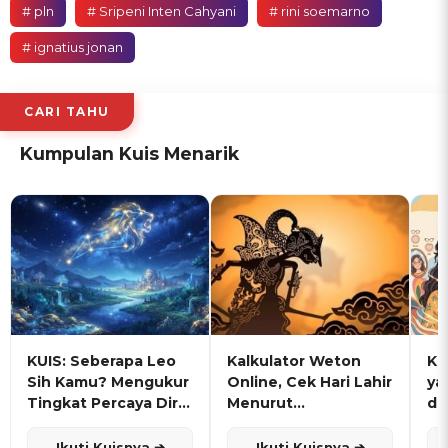
# pln
# Sripeni Inten Cahyani
# rini soemarno
# ignatius jonan
CARI TAHU
Kumpulan Kuis Menarik
KUIS: Seberapa Leo
Kalkulator Weton
KU
Sih Kamu? Mengukur
Online, Cek Hari Lahir
ya
Tingkat Percaya Diri
Menurut
de
dan Karisma
Penanggalan Jawa
Ikuti Kuisnya ➔
Ikuti Kuisnya ➔