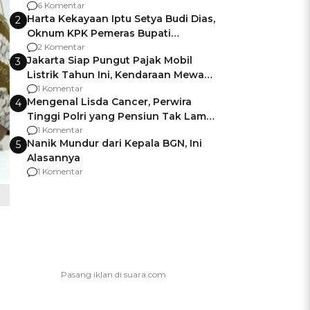
Gagalnya Negara Jamin Keamanan
6 Komentar
Harta Kekayaan Iptu Setya Budi Dias,
2
Oknum KPK Pemeras Bupati
Pemalang
2 Komentar
Jakarta Siap Pungut Pajak Mobil
3
Listrik Tahun Ini, Kendaraan Mewah
Kena hingga 75% PKB
1 Komentar
Mengenal Lisda Cancer, Perwira
4
Tinggi Polri yang Pensiun Tak Lama
Usai Jadi Brigjen
1 Komentar
Nanik Mundur dari Kepala BGN, Ini
5
Alasannya
1 Komentar