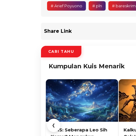
# Arief Poyuono
# pln
# bareskrim 
Share Link
CARI TAHU
Kumpulan Kuis Menarik
❮
KUIS: Seberapa Leo Sih
Kalk