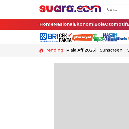
Home
Nasional
Ekonomi
Bola
Otomotif
Trending
Piala Aff 2026
Sunscreen