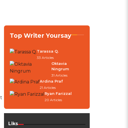
Top Writer Yoursay
Tarassa Q.
33 Articles
Oktavia
Ningrum
31 Articles
Ardina Praf
21 Articles
Ryan Farizzal
t
20 Articles
Liks