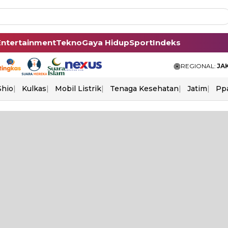
Entertainment
Tekno
Gaya Hidup
Sport
Indeks
REGIONAL:
JA
Shio
Kulkas
Mobil Listrik
Tenaga Kesehatan
Jatim
Pp