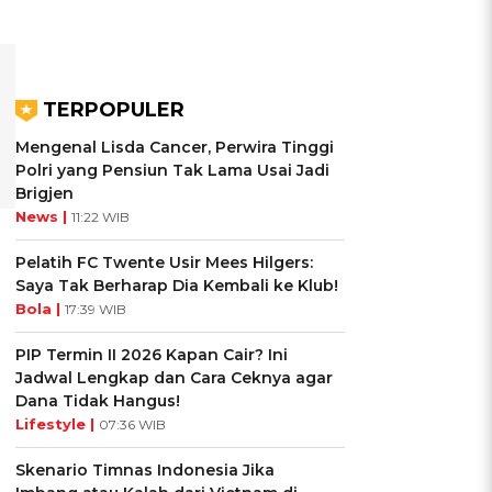
TERPOPULER
Mengenal Lisda Cancer, Perwira Tinggi
Polri yang Pensiun Tak Lama Usai Jadi
Brigjen
News |
11:22 WIB
Pelatih FC Twente Usir Mees Hilgers:
Saya Tak Berharap Dia Kembali ke Klub!
Bola |
17:39 WIB
PIP Termin II 2026 Kapan Cair? Ini
Jadwal Lengkap dan Cara Ceknya agar
Dana Tidak Hangus!
Lifestyle |
07:36 WIB
Skenario Timnas Indonesia Jika