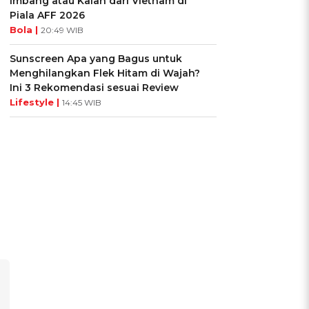
Imbang atau Kalah dari Vietnam di
Piala AFF 2026
Bola |
20:49 WIB
Sunscreen Apa yang Bagus untuk
Menghilangkan Flek Hitam di Wajah?
Ini 3 Rekomendasi sesuai Review
Lifestyle |
14:45 WIB