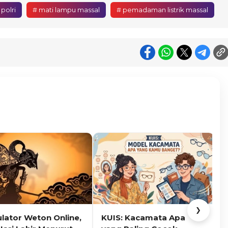
polri
# mati lampu massal
# pemadaman listrik massal
❯
ulator Weton Online,
KUIS: Kacamata Apa
K